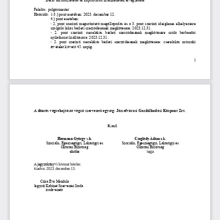
Felelős:
polgármester 
Határidő:
1
-
3.) pont esetében: 2023. december 12.
4.) pont esetében: 
-
2. pont szerinti megszüntető megállapodás és a 3. pont szerinti ideiglenes elhelyezésre 
szolgáló lakás bérleti szerződésének megkötésére: 2023.12.31.
-
2.  pont  szerinti  cserelakás  bérleti  szerződésének  megkötésére  szóló  bérbeadói 
nyilatkozat kiállítására: 2023.12.31.
-
2.  pont  szerinti  cserelakás  bérleti  szerződésének  megkötésére:  cserelakás  műszaki 
átvételét követő 45. napig.
1
A döntés végrehajtását vég
ző szervezeti egység: Józsefvárosi Gazdálkodási Központ Zrt.
K.m.f.
Hermann György s.k.
Czeglédy Ádám
s.k.
Szociális, Egészségügyi, Lakásügyi és 
Szociális, Egészségügyi, Lakásügyi és 
Oktatási Bizottság
Oktatási Bizottság
elnöke
tagja
A jegyzőkönyv
i kivonat hiteles:
Kiadva: 202
3
. 
dec
ember 
13
.
Czira Éva Mandula
J
egyzői Kabinet 
Szervezési Iroda
irodavezető