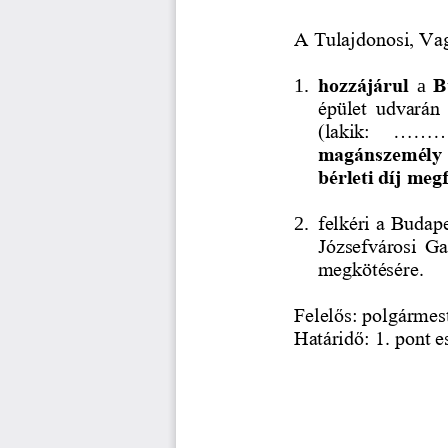
A Tulajdonosi, Va
1.
hozzájárul
a 
B
épület  udvarán  
(lakik:   ........
magánszemély  r
bérleti díj megf
2.
felkéri a Budap
Józsefvárosi  Ga
megkötésére. 
Felelős: polgármest
Határidő: 1. pont e