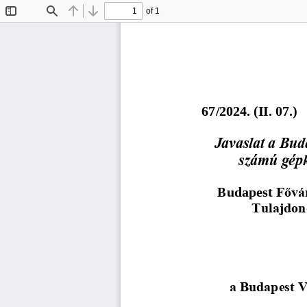
of 1
Toggle
Find
Previous
Next
Sidebar
6
7
/
202
4
. (
I
I
.
07
.)
Javaslat a Buda
számú gépk
Budapest 
Fővár
Tulajdon
a Budapest VI