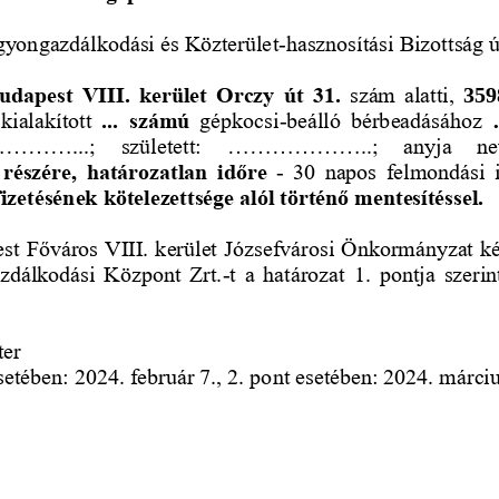
gyongazdálkodási és Közterület
-
hasznosítási Bizottság 
udapest  VIII.  kerület  Orczy  út  31.
szám  alatti, 
359
kialakított 
...  számú
gépkocsi
-
beálló  bérbeadásához 
.............;   született:   ....................;   anyja   ne
észére,  határozatlan  időre
-
30  napos  felmondási  
izeté
sének kötelezettsége alól történő mentesítéssel.
est Főváros VIII. kerület Józsefvárosi Önkormányzat ké
zdálkodási  Központ  Zrt.
-
t  a  határozat  1.  pontja  szerin
er 
setében: 2024. február 7., 2. pont esetében: 2024. márciu