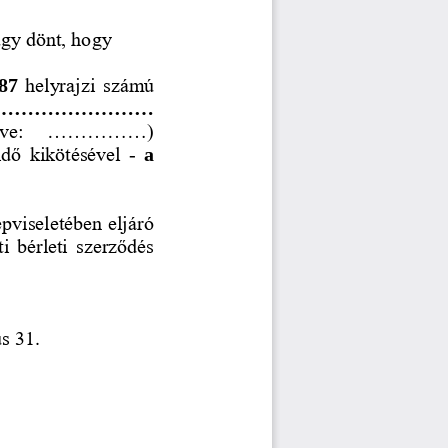
úgy dönt, hogy 
87
helyrajzi  számú 
........................
ve:   ...............) 
idő  kikötésével 
-
a 
pviseletében eljáró 
ti  bérleti  szerződés 
s 31. 