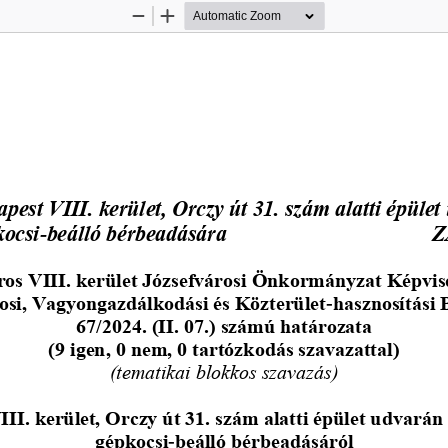
Zoom
Zoom
Out
In
pest VIII. kerület, Orczy út 31. szám alatti épület 
ocsi
-
beálló bérbeadására
Z
os VIII. kerület 
Józsefvárosi Önkormányzat Képvis
osi, Vagyongazdálkodási és Közterület
-
hasznosítási 
67/2024. (II. 07.) számú határozata
(9 igen, 0 nem, 0 tartózkodás szavazattal)
(tematikai blokkos szavazás)
II. kerület, Or
czy út 31. szám alatti épület udvarán 
gépkocsi
-
beálló bérbeadásáról