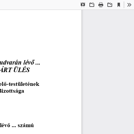
Current
Presentation
Open
Print
Download
To
View
Mode
udvarán lévő ... 
ÁRT ÜLÉS
elő
-
testületének
Bizottsága
lévő ... számú 