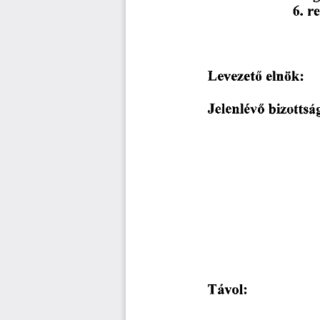
6.
r
Levezető
elnök:
bizottsá
Jelenlévő
Távol: