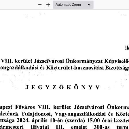
Zoom
Zoom
Out
In
I
Önkormányzat
kerület
Képviselő
VIII.
Józsefvárosi
Közterület-hasznosítási
ongazdálkodási
és
Bizottság
JEGYZŐKÖNYV
Főváros
Józsefvárosi
VIII.
kerület
apest
Önkormá
Közte
és
Vagyongazdálkodási
ületének
Tulajdonosi,
kezdet
15.00
órai
április
ttsága
2024.
10-én
(szerda)
Hivatal
300-as
term
emelet
ármesteri
III.