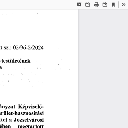
Current
Presentation
Open
Print
Download
To
View
Mode
ktsz.:
02/96-2/2024
-testületének
a
Képviselő
nyzat
rület-hasznosítási
Józsefvárosi
tel
a
ében
megtartott