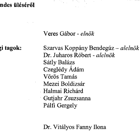
endes
üléséről
Gábor
Veres
elnök
-
alelnök
tagok:
gi
Szarvas
Koppány
Bendegúz
-
Róbert
Dr.
-
alelnök
Juharos
Sátly
Balázs
Ádám
Czeglédy
Vörös
Tamás
Boldizsár
Mezei
Halmai
Richárd
Zsuzsanna
Gutjahr
Pálfi
Gergely
Ilona
Dr.
Fanny
Vitályos