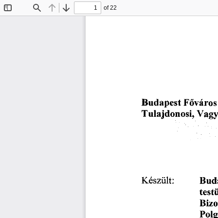
of 22
Toggle
Find
Previous
Next
Sidebar
Főváros
Budapest
Vagy
Tulajdonosi,
Készült:
Bud
test
Bizo
Polg