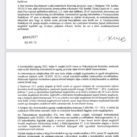
került
sor.
javasolja,
VIII.
kerület,
a
bizottság
hogy
a
Budapest
A
fent
leírtakra
figyelemmel
pályázatértékelő
nyilvántartott,
természetben
Budapest
kerület,
a
László
tér
szám
35123/11
alatt
11.
hrsz.
VIII.
Teleki
m
önkormányzati
található,
szám
található,
alapterületű,
alatti
Piac-csarnok
alatt
20
2
épületében
L/2.
lévő
üzlethelyiség
egység)
Versenyeztetési
(továbbiakban:
a
tulajdonban
kereskedelmi
tekintetében
47.
Szabályzat
pont
az
érvényesnek,
a)
alpontja
nyilvánítsa
de
szerint
eljárást
eredménytelennek,
sor.
tekintettel
során
pályázat
benyújtására
nem
Versenyeztetési
arra,
hogy
az
A
eljárás
került
48.
eljárás,
pontja
alapján
az
pályázati
Szabályzat
a
kiírásban
feltételeknek
eredményes
ha
foglalt
érkezett,
kivéve,
azt
egy
érvényes
pályázat
megfelelő
legalább
ha
a
kiíró
eredménytelennek
nyilvánítja.
ÉRKEZETT
2024
28.
A
egység
május
9.
vissza
kereskedelmi
napján
került
Önkormányzat
birtokába,
2022.
az
amelynek
lehetőség
egység
pályázat
hasznosítására.
okán
a
kereskedelmi
történő
nyílik
útján
újbóli
céljára
nem
szolgáló
ingatlanokra
és
egyéb
dologbérletre
önkormányzat
tulajdonában
álló
lakás
Az
vonatkozó
díjakról
szóló
számú
képviselő-testületi
(továbbiakban:
15/2023.
(11.23.)
határozatban
történő
és
Határozat)
értelmében
piacra
belépési
alábbiak
foglaltak
a
díjat
a
bérlők
helyhasználók
az
szerint
fizetik
meg:
alapján
díj
Határozat
12.1.
bérlő
az
belépési
A
pontja
új
esetén
egyszeri
eljárás
versenyeztetési
kerül
pályázati
amelynek
összege
+
A
keretében
legalacsonyabb
Ft/m
2
AFA.
megállapításra,
50.000
pont
az
a
belépési
30
7.
alpontjában
foglaltaknak
bérleti
felhívás
a)
megfelelően
új
bérlő
díj
%-át
a
megkötését
legkésőbb
birtokbaadásának
napján
köteles
szerződés
követően,
a
bérlemény
megfizetni,
belépési
megkötését
díjból
fennmaradó
70
bérleti
követő
kezdve
míg
a
%-ot
a
szerződés
hónaptól
két
részletek
teljesíti,
meghaladó
havi
hónapot
éven
belül,
megfizetésével
azzal,
hogy
hátralék
24
három
összegben
nem
egy
esedékessé
fennmaradó,
fizetett
esetén
válik
a
ki
összeg.
+
díj
a
kereskedelmi
minimum
1.000.000,-
Ft
A
belépési
egység
vonatkozásában
ÁFA.
A
bérleti
díj
és
megállapításra.
pályázati
üzlet-
besorolástól
függően
kerül
a
szereplő,
termékkör
felhívásban
lakás
szolgáló
nem
céljára
helyiségek
bérbeadásának
Önkormányzat
álló,
Az
tulajdonában
rendelet
(továbbiakban:
szóló
§
feltételeiről
35/2013.
(VL20.)
önkormányzati
Helyiségrendelet)
14.
foglaltak
alapján
nyertes
bérleti
a
ajánlattevőt
3
havi
bruttó
(2)
bekezdésében
díjnak
megfelelő
megfizetési
terheli,
17.
§
(4)
bekezdése
alapján
bérleti
óvadék
kötelezettség
a
Helyiségrendelet
a
követően
a
bérlőnek
szerződés
megkötését
közjegyző
előtt
kötelezettségvállalási
egyoldalú
nyilatkozatot
kell
aláírnia.
javaslom
tárgyi
egység
vonatkozásában
január
kiírt
Fentiek
alapján
a
a
29.
napján
kereskedelmi
2024.
eredménytelennek
de
nyilvánítását,
egység
újabb
pályázat
érvényesnek,
továbbá
a
kereskedelmi