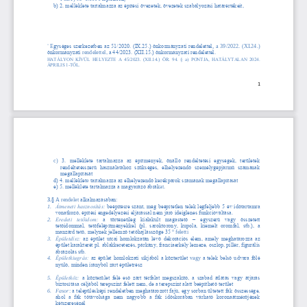
b) 2. melléklete tartalmazza az építési 
övezetek, övezetek szabályozási határértékeit,
E
gységes szerkezetben az 51/2020. (IX.25.) önkormányzati rendelettel
,  a  39/2022.  (XI.24.) 
*
önkormányzati 
rendelettel
, a 44/2023. (XII.15.) önkormányzati rendelettel
.
HATÁLYON  KÍVÜL  HELYEZTE  A 
45/2023.  (XII.14.) 
ÖR
. 
94.  § 
a
)  PONTJA,  HATÁLYTALAN  2024. 
ÁPRILIS 1
-
TŐL.
1
c) 
3.  melléklete  tartalmazza  az  építmények,  önálló  rendeltetési  egységek,  területek 
rendeltetésszerű  használatához  szükséges,  elhelyezendő  személygépjármű  számának 
megállapítását 
d) 4. melléklet
e
tartalmazza az elhelyezendő kerékpárok számának megállapítását
e) 5. melléklete tartalmazza a magyarázó ábrák
at.
3.
§ 
A rendelet 
alkalmazásában:
1.
Átmeneti hasznosítás:
beépítésre szánt, még beépítetlen telek legfeljebb 5 év időtartamra 
vonatkozó, 
építési engedélyezési el
járással nem járó ideiglenes funkcióváltása.
Eredeti  tetőidom: 
a  történetileg  kialakult  magastető 
–
egyszerű  vagy  összetett 
2.
tetőidommal,  tetőfelépítményekkel  (pl.  saroktorony,  kupola,  kiemelt  oromfal,  stb.),  a 
o
manzárd tető, melynek jellemző tetőhajlásszöge 35 
feletti
3.
Épületdísz: 
az épület utcai  hom
lokzatán lévő dekorációs elem,  amely  meghatározza az 
épület karakterét pl. ablakkeretezés, párkány, franciaerkély lemeze, oszlop, pillér, figurális 
ábrázolás stb. 
4.
Épület
kiugrás: 
az épület homlokzati síkjából a közterület
vagy
a telek belső udvara fölé 
nyúló, minden irányból zárt épületrész
Épületköz: 
a  közterület  felé  eső  zárt  térfalat  megszakító,  a  szabad  átlátás  vagy  átjárás 
5.
biztosítása céljából terepszint felett nem, de a terepszint alatt beépíthető terület
6.
Fasor
:
a telepü
lésképi rendeletben meghatározott fajú, egy sorban ültetett fák összessége, 
ahol  a  fák  tőtávolsága  nem  nagyobb  a  fák  időskorában  várható  koronaátmérőjének 
kétszeresénél