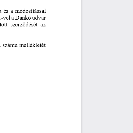
 és a módosítással 
vel a Dankó udvar 
.
-
ött  szerződését  az 
2. számú mellékletét 