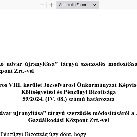
Zoom
Zoom
Out
In
ó  udvar  újranyitása”  tárgyú  szerződés  módosításár
pont Zrt
.
-
vel
os VIII. kerület Józsefvárosi Önkormányzat Képvis
Költségvetési és 
Pénzügyi Bizottsága
59/2024. (IV. 08.) számú határozata
var újranyitása” tárgyú szerződés módosításáról
a
Gazdálkodási Központ Zrt.
-
vel
 Pénzügyi Bizottság úgy dönt, hogy