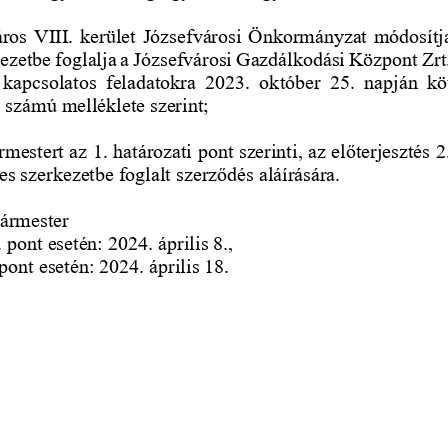
os VIII. kerület 
Józsefvárosi Önkormányzat módosítja
ezetbe foglalja a Józsefvárosi Gazdálkodási Központ Zrt
 kapcsolatos  feladatokra  2023.  október  25.  napján  köt
. számú melléklete szerint;
rmestert az 1. határozati pont szerinti, az előterjesztés 
s szerkezetbe foglalt szerződés aláírására.
ármester
. pont esetén: 2024. április 8., 
 pont esetén: 2024. április 18. 