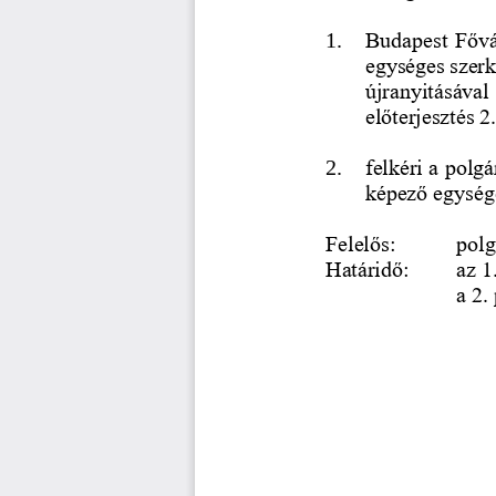
1.
Budapest Fővár
egységes szerk
újranyitásával 
előterjesztés 2
felkéri a polgá
2.
képező egysége
Felelős: 
polg
Határidő: 
az 1
a 2.