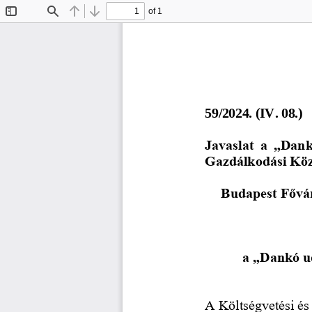
of 1
Toggle
Find
Previous
Next
Sidebar
5
9
/202
4
. (
IV
. 
0
8
.)
Javaslat  a  „Dank
Gazdálkodási Köz
Budapest Fővár
a „Dankó ud
A Költségvetési és