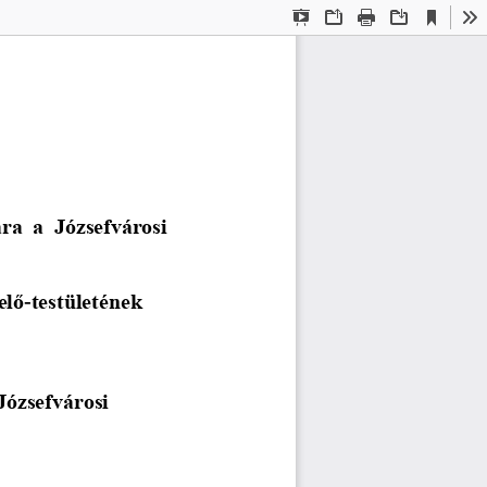
Current
Presentation
Open
Print
Download
To
View
Mode
a  a  Józsefvárosi 
elő
-
testületének
Józsefvárosi 