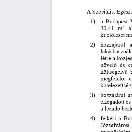
A Szociális, Egész
1)
a  Budapest 
2
30,
41   m
a
kijelölését m
2)
hozzájárul  
lakáshasználó
létre a közje
növelő  és  c
költségelvű  b
megfelelő,  a
kötelezettség
3)
hozzájárul  a
elfogadott és
a leendő bérl
4)
felkéri  a  B
Józsefvárosi 
me
gkötésére 