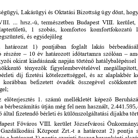
ségügyi, Lakásügyi és Oktatási Bizottság úgy dönt, hogy
VIII. 
..
.  hrsz.
-
ú,  természetben  Budapest  VIII.  kerület,  
lapterületű,  1  szobás,  komfortos  komfortfokozatú
egszünteti, és egyidejűleg
a  határozat  1)  pontjában  foglalt  lakás  bérbeadásá
 részére 
–
10 év határozott időta
rtamra szólóan 
–
ame
gyzői okirat kiadásának napján történő hatálybalépéssel 
sökkentő  tényezők  figyelembevételével  megállapított,
érleti  díj  fizetési  kötelezettséggel,  és  az  alaplakbér 
  korábban  befizetett  óvadék  összegéve
l  csökkentett
gel;
z  előterjesztés  1.  számú  mellékletét  képező  Beruház
 a bérbeszámítás útján még fel nem használt, 
2.441.595,
ő ált
al fizetendő bérleti és különszolgáltatási díjakba t
udapest  Főváros  VIII.  kerület  Józsefvárosi  Önkormányz
 Gazdálkodási  Központ  Zrt.
-
t  a  határozat  2)  pontja  
és a határozat 3) pontja szerinti összeg havonkénti elsz