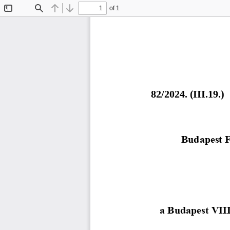
of 1
Toggle
Find
Previous
Next
Sidebar
82/2024. (III.19.)
Budapest F
a Budapest VIII.