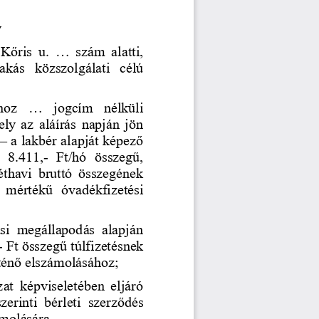
 
Kőris  u. 
...
szám  alatti, 
lakás  közszolgálati  célú 
hoz 
...
jogcím  nélküli 
ly az aláírás napján jön 
–
a lakbér alapját képező 
  8.411,
-
Ft/hó  összegű, 
 kéthavi  bruttó  összegének 
  mértékű  óvadékfizetési 
ási  megállapodás  alapján 
-
Ft összegű
túlfizetésnek 
örténő elszámolásához;
at  képviseletében  eljáró 
szerinti  bérleti  szerződés 
ámolására.