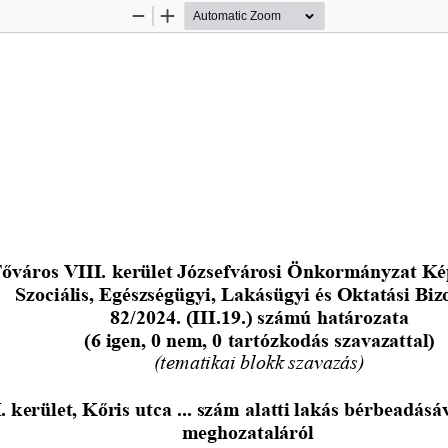
Zoom
Zoom
Out
In
őváros VIII. kerület Józsefvárosi Ö
nkormányzat Kép
Szociális, Egészségügyi, Lakásügyi és Oktatási Biz
82/2024. (III.19.) számú határozata
(6 igen, 0 nem, 0 tartózkodás szavazattal)
(tematikai blokk szavazás)
 kerület, Kőris utca 
..
. 
szám alatti lakás bérbeadásáv
meghozataláról