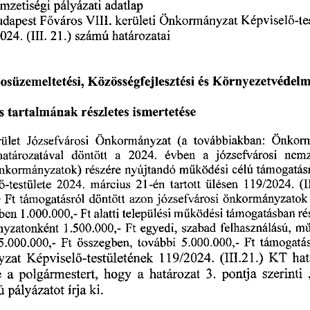
adatlap
:
nemzetiségi
pályázati
Képvisel
kerületi
Főváros
Önkormányzat
:
Budapest
Vili,
024.
21.)
(III.
számú
határozatai
és
osüzemeltetési,
Közösségfejlesztési
Környezetvédelm
tartalmának
ismertetése
s
részletes
rület
(a
Önkormányzat
Önkorm
Józsefvárosi
továbbiakban:
a
józsefvárosi
évben
határozatával
döntött
a
nemz
2024.
nkormányzatok)
nyújtandó
részére
támogatás
működési
célú
119/2024.
ülésen
tartott
(1
-testülete
március
21-én
2024.
önkormányzatok
támogatásról
józsefvárosi
0
Ft
döntött
azon
támogatásban
ében
működési
Ft
települési
ré
1.000.000,-
alatti
szabad
felhasználású,
yzatonként
Ft
1.500.000,-
mű
egyedi,
5.000.000,-
összegben,
5.000.000,-
további
támogatás
Ft
Ft
Képviselő-testületének
119/2024.
yzat
(III.21.)
KT
hat
a
szerinti
hogy
e
pontja
a
határozat
3.
polgármestert,
írja
ú
pályázatot
ki.