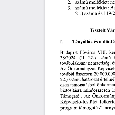
2.
számú
melléklet
3.
számú
melléklet
21.)
119/2
számú
és
Vár
Tisztelt
és
Tényállás
dönté
a
I.
Főváros
ke
Budapest
VIII.
22.)
számú
38/2024.
(II.
nemzetiségi
ö
továbbiakban:
Az
Önkormányzat
Képviselő
további
20.000.00
összesen
határozat
értelm
22.)
számú
önkormán
ezen
támogatásból
biztosításra
1
mindösszesen
.
Támogató
Önkormán
Az
Képviselő-testület
felkért
tárgy
támogatás
”
program