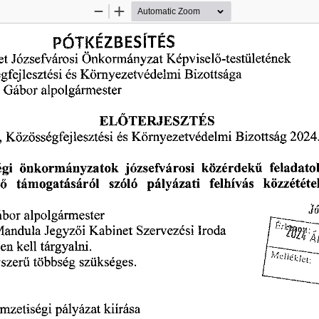
Zoom
Zoom
Out
In
PÓTKÉZBESÍTÉS
Képviselő-testületének
Józsefvárosi
Önkormányzat
et
gfejlesztési
és
Bizottsága
Környezetvédelmi
Gábor
s
alpolgármester
ELŐTERJESZTÉS
,
és
Környezetvédelmi
2024
Bizottság
Közösségfejlesztési
közérdekű
égi
feladato
józsefvárosi
önkormányzatok
pályázati
tő
támogatásáról
szóló
felhívás
közzététe
ábor
alpolgármester
Szervezési
Iroda
andula
Jegyzői
Kabinet
kell
tárgyalni.
sen
szerű
többség
szükséges.
kiírása
nemzetiségi
:
pályázat