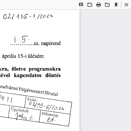
Current
Presentation
Open
Print
Download
To
View
Mode
ç.
:
napirend
...................
sz.
április
ülésére
.
5-i
1
illetve
kra,
programokra
döntés
kapcsolatos
lével