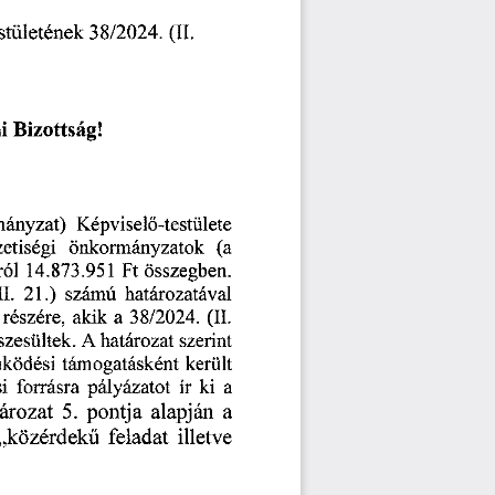
ő-testületének
(II.
38/2024.
Bizottság!
i
Képviselő-testülete
ányzat)
(a
önkormányzatok
etiségi
összegben.
ról
Ft
14.873.951
21.)
11.
határozatával
számú
38/2024.
részére,
(II.
a
akik
A
határozat
szerint
szesültek.
került
ködési
támogatásként
a
i
forrásra
ír
pályázatot
ki
5.
pontja
alapján
ározat
a
illetve
„közérdekű
feladat