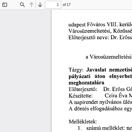
of 17
Toggle
Find
Previous
Next
Sidebar
VIII.
Főváros
udapest
kerül
Városüzemeltetési,
Közössé
neve:
Erős
Előterjesztő
Dr.
Városüzemeltetési
a
nemzetis
Javaslat
Tárgy:
úton
pályázati
elnyerhe
meghozatalára
Erőss
G
Előterjesztő:
Dr.
Készítette:
Éva
M
Czira
napirendet
nyilvános
A
ülé
elfogadásához
egy
A
döntés
Mellékletek:
számú
1.
melléklet