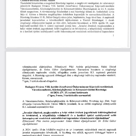
Camara-Bereczki
Ferenc
Miklós
Bizottsági
meghívott
valamennyi
Tisztelettel
köszöntőm
tagokat,
a
megjelent
a
vendégeket,
és
VIII.
jelenlévőt
kerület
Képviselő-testülete
Budapest
Józsefvárosi
Önkormányzat
Főváros
Közösségfejlesztési
rendes
Városüzemeltetési,
Környezetvédelmi
és
Bizottságának
ez
évi
4.
bizottsági
dr.
ülését
A
a
ülésen
Székelyhídi
Lívia
megnyitom.
törvényességi
feladatokat
mai
Kérem
kapcsolják
be
a
létszám
megállapítása
látja
el.
érdekében
szavazókészülékeiket.
A
Bizottság
Bálint
bejelentette,
napirendi
11
nincs
jelen,
hogy
A
létszáma
Gergely
távol
lesz.
fő,
Tisztelt
Bizottságot:
kapcsolatban
1
darab
javaslattal
a
következőkről
a
tájékoztatom
kaptak
előtt,
18.
sürgősségi
az
ülés
2024.
április
előterjesztést
helyszíni
kiosztással,
a
napi
napirendi
képviselő-testületi
ülés
számú
lesz.
4.
pontja
„Javaslat
döntések
meghozatalára
a
jegyzékének
és
a
településkép
helyi
védett
értékek
felülvizsgálatával
bővítésével,
védelméről
a
rendeletek
és
építési
önkormányzati
kapcsolatos
kerületi
szóló
szabályzatról
módosításával
1