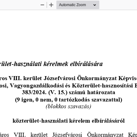
Zoom
Zoom
Out
In
rület
-
használati kérelmek elbírálására
os VIII. kerület 
Józsefvárosi Önkormányzat Képvis
osi, Vagyongazdálkodási és 
Közterület
-
hasznosítási 
383/2024. (V. 15.) számú határozata
(9 igen, 0 nem, 0 tartózkodás szavazattal)
(blokkos szavazás)
közterület
-
használati kérelem elbírálásáról
ros  VIII.  kerület  Józsefvárosi  Önkormányzat  Kép