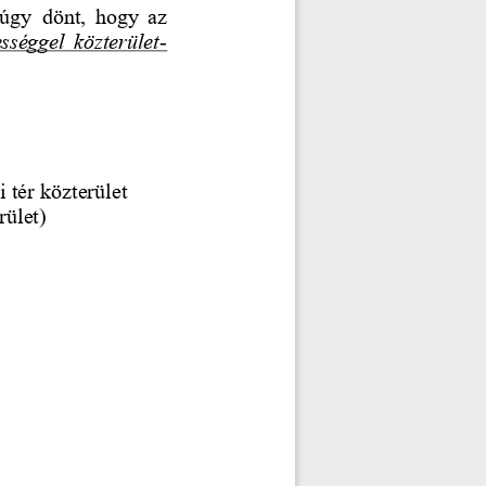
úgy  dönt,  hogy  az 
ességgel  közterület
-
 tér közterület
rület)