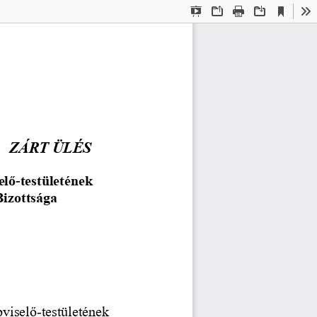
Current
Presentation
Open
Print
Download
To
View
Mode
ZÁRT ÜLÉS
elő
-
testületének
Bizottsága
viselő
-
testületének 