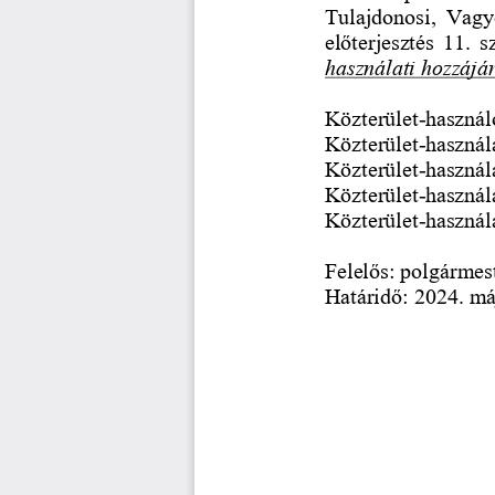
Tulajdonosi,  Vagy
előterjesztés  11.  
használati hozzájár
Közterület
-
használ
Közterület
-
használa
Közterület
-
használa
Közterület
-
használa
Közterület
-
használ
Felelős: polgármest
Határidő: 2024. má