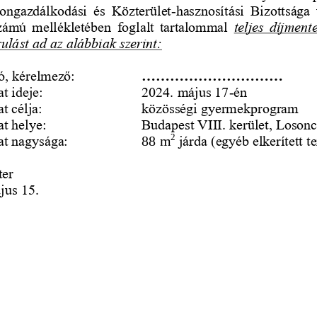
ongazdálkodási  és  Közterület
-
hasznosítási  Bizottsága  
számú  mellékletében  foglalt  tartalommal 
teljes  díjment
ulást ad az alábbiak szerint:
ó, kérelmező: 
..............................
t ideje: 
2024. május 17
-
én
t célja: 
közösségi gyermekprogram
t helye: 
Budapest VIII. kerület, Losonci
2
at nagysága: 
88 m
járda (egyéb elkerített te
er 
jus 15. 