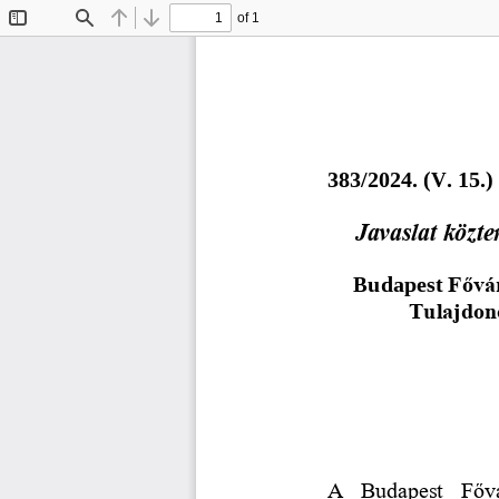
of 1
Toggle
Find
Previous
Next
Sidebar
3
8
3
/
202
4
. (
V
.
15
.)
Javaslat közte
Budapest 
Fővár
Tulajdon
A  Budapest  Fővá