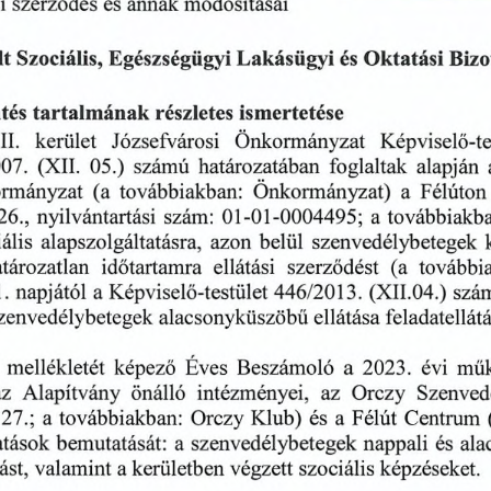
és
annak
szerződés
si
módosításai
lt
Egészségügyi
Lakásügyi
és
Bizo
Szociális,
Oktatási
ismertetése
tartalmának
tés
részletes
Józsefvárosi
II.
kerület
Képviselő-te
Önkormányzat
határozatában
foglaltak
(XII.
05.)
alapján
07.
számú
a
Önkormányzat)
rmányzat
Félúton
(a
továbbiakban:
nyilvántartási
továbbiakba
26.,
a
szám:
01-01-0004495;
ális
szenvedélybetegek
alapszolgáltatásra,
belül
azon
időtartamra
ellátási
szerződést
további
(a
tározatlan
napjától
szá
Képviselő-testület
04.)
a
1.
(XII.
446/2013.
ellátása
zenvedélybetegek
alacsonyküszöbű
feladatellátá
képező
Éves
Beszámoló
évi
a
műk
mellékletét
2023.
intézményei,
Orczy
az
Alapítvány
önálló
az
Szenved
Klub)
és
a
a
Félút
27.;
Orczy
továbbiakban:
Centrum
és
ala
bemutatását:
atások
a
szenvedélybetegek
nappali
végzett
kerületben
szociális
ást,
valamint
a
képzéseket.