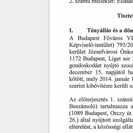
2.
melléklet:
Ellátá
számú
Tiszte
I.
és
a
dön
Tényállás
VI
A
Főváros
Budapest
Képviselő-testület)
793/20
Józsefvárosi
kerület
Önko
Budapest,
sor
1172
Liget
szoci
gondoskodást
nyújtó
napjától
15.
ha
december
mely
2014.
január
kötött,
került
s
szerint
kibővítésre
előterjesztés
1.
Az
számú
tartalmazza
Beszámoló)
(1089
Orczy
Budapest,
út
nyújtott
26.)
szolgált
által
ellát
elterelést,
a
közösségi