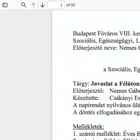
of 33
Toggle
Find
Previous
Next
Sidebar
ke
Budapest
Főváros
VIII.
Szociális,
L
Egészségügyi,
Előterjesztő
Nemes
neve:
Szociális,
Eg
a
Javaslat
Félúton
a
Tárgy:
Nemes
Gáb
Előterjesztő:
Es
Készítette:
Csákányi
A
ül
napirendet
nyilvános
döntés
A
elfogadásához
eg
Mellékletek:
1.
számú
melléklet:
Éves