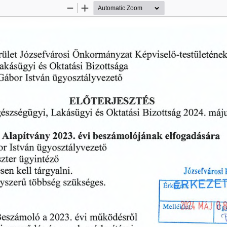
Zoom
Zoom
Out
In
rület
Józsefvárosi
Önkormányzat
Képviselő-testületéne
és
akásügyi
Oktatási
Bizottsága
Gábor
ügyosztály
vezető
István
ELŐTERJESZTÉS
2024.
észségügyi,
és
Bizottság
Lakásügyi
máj
Oktatási
beszámolójának
elfogadására
évi
Alapítvány
2023.
or
ügyosztályvezető
István
zter
ügyintéző
ésen
tárgyalni.
kell
Józsefvárosi
szükséges.
többség
yszerű
ÉRKEZET
Melléül
ü^i
MÄJ
2023.
Beszámoló
évi
működésről
a