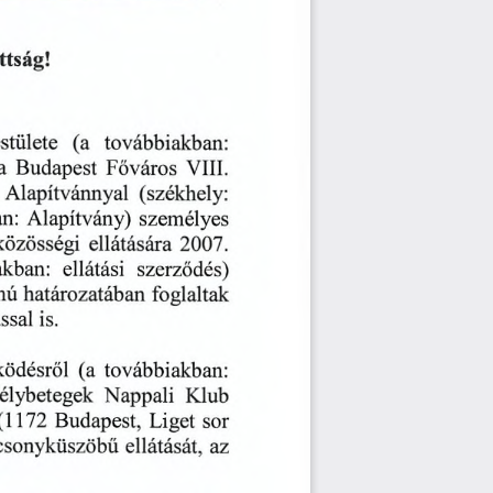
ttság!
stülete
(a
továbbiakban:
Budapest
Főváros
VIII.
a
(székhely:
Alapítvánnyal
n:
személyes
Alapítvány)
2007.
közösségi
ellátására
ellátási
szerződés)
akban:
mú
foglaltak
határozatában
ssal
is.
(a
ödésről
továbbiakban:
Nappali
Klub
élybetegek
(1172
Budapest,
sor
Liget
csonyküszöbű
ellátását,
az