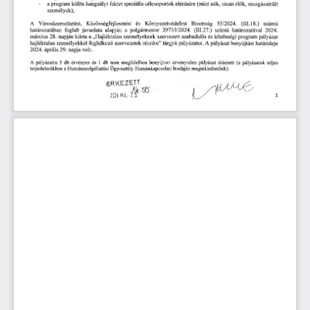
fektet
nők,
-
hangsúlyt
a
program
külön
speciális
elérésére
utcán
mozgássérült
célcsoportok
(mint
élők,
személyek);
Városüzemeltetési,
és
A
Környezetvédelmi
Bizottság
(III.
18.)
Közösségfejlesztési
55/2024.
számú
foglalt
polgármester
határozatával
2024.
határozatában
javaslata
alapján
a
29733/2024.
(III.27.)
számú
március
napján
a
és
program
pályázat
28.
kiírta
személyeknek
közösségi
„Hajléktalan
szervezett
szabadidős
határideje
foglalkozó
részére
tárgyú
benyújtási
hajléktalan
szervezetek
”
pályázatot.
A
személyekkel
pályázat
napja
29.
volt.
2024.
április
nem
pályázatok
pályázatra
érvényes
és
db
benyújtott
(a
5
db
1
megfelelően
teljes
A
érvénytelen
pályázat
érkezett
a
Ügyosztály
Humánkapcsolati
terjedelmükben
Humánszolgáltatási
Irodáján
megtekinthetőek):
ÉRKEZETT
MÁJ
202^