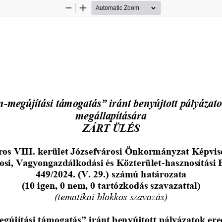
Zoom
Zoom
Out
In
n
megújítási támogatás” iránt benyújtott pályáza
-
megállapítására
ZÁRT ÜLÉS
os VIII. kerület 
Józsefvárosi Önkormányzat 
Képvis
osi, Vagyongazdálkodási és Közterület
-
hasznosítási 
449/2024. (V. 29.) számú határozata
(10 igen, 0 nem, 0 tartózkodás szavazattal)
(tematikai blokkos szavazás)
gújítási támogatás” iránt benyújtott 
pályázatok er