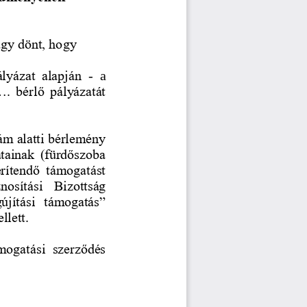
úgy dönt, hogy 
ályázat  alapján 
-
a 
...  bérlő  pályázatát 
szám alatti bérlemény 
atainak  (fürdőszoba 
érítendő  támogatást 
nosítási  Bizottság 
újítási  támogatás” 
llett. 
mogatási  szerződés 