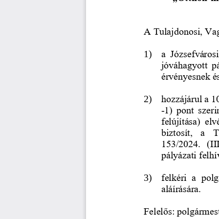
A Tulajdonosi, Va
a  Józsefvárosi
1)
jóváhagyott  p
érvényesnek és
hozzájárul a 1
2)
1)  pont  szeri
-
felújítása)  el
biztosít,  a 
153/2024.  (III
pályázati felhí
3)
felkéri  a  pol
aláírására. 
Felelős: polgármest