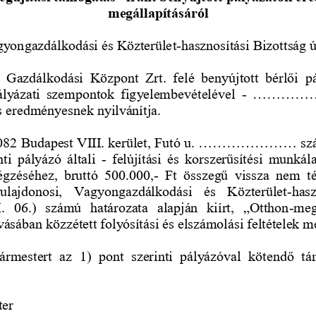
megállapításáról
gyongazdálkodási és Közterület
hasznosítási Bizottság 
-
  Gazdálkodási  Központ  Zrt.  felé  benyújtott  bérlői  p
ályázati  szempontok  figyelembevételével 
.............
-
 eredményesnek nyilvánítja. 
082 Budapest VIII. kerület, Futó u
. ..................... 
nti  pályázó  általi 
felújítási  és  korszerűsítési  munkál
-
végzéséhez,  bruttó  500.000,
Ft  összegű  vissza  nem  t
-
 Tulajdonosi,  Vagyongazdálkodási  és  K
özterület
hasz
-
.  06.)  számú  határozata  alapján  kiírt,  „Otthon
meg
-
vásában közzétett folyósítási és elszámolási feltételek me
gármestert  az  1)  pont  szerinti  pályázóval  köt
endő  tá
er 