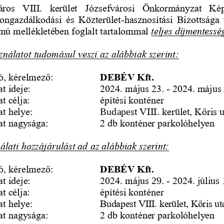
ros  VIII.  kerület  Józsefvárosi  Önkormányzat  Kép
ongazdálkodási  és  Közterület
-
hasznosítási  Bizottsága  
ámú mellékletében foglalt tartalommal 
teljes díjmentessé
ználatot tudomásul veszi az alábbiak szerint:
ó, kérelmező:
DEBÉV Kft.
t ideje: 
2024. május 23. 
-
2024. május 
t célja: 
építési konténer
at helye
:
Budape
st VIII. kerület, Kőris 
at nagysága
:
2 db konténer parkolóhelyen 
álati hozzájárulást ad az alábbiak szerint:
ó, kérelmező:
DEBÉV Kft.
t ideje: 
2024. május 
29. 
-
2024. július 
t célja: 
építési konténer
at helye
:
Budapest VIII. kerület, Kőris ut
at nagysága
:
2 db konténer parkolóhelyen