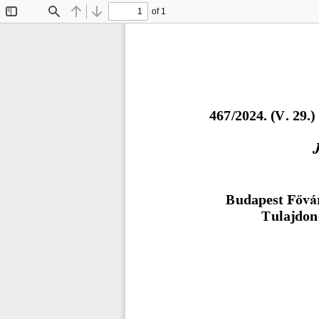
of 1
Toggle
Find
Previous
Next
Sidebar
4
6
7
/
202
4
. (
V
.
29
.)
Budapest 
Fővár
Tulajdono