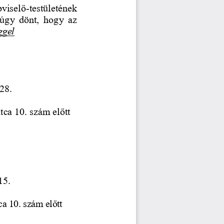
viselő
-
testületének 
úgy  dönt,  hogy  az 
ggel
28.
utca 10. szám előtt
15.
ca 10. szám előtt