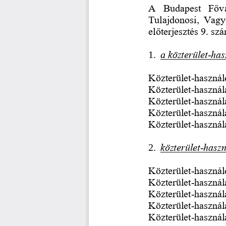
A  Budapest  Fővá
Tulajdonosi,  Vagy
előterjesztés 9. sz
1.
a 
közterület
-
has
Közterület
-
használ
Közterület
-
használa
Közterület
-
használa
Közterület
-
használ
Közterület
-
használ
2.
közterület
-
haszn
Közterület
-
használ
Közterület
-
használa
Közterület
-
használa
Közterület
-
használ
Közterület
-
használ