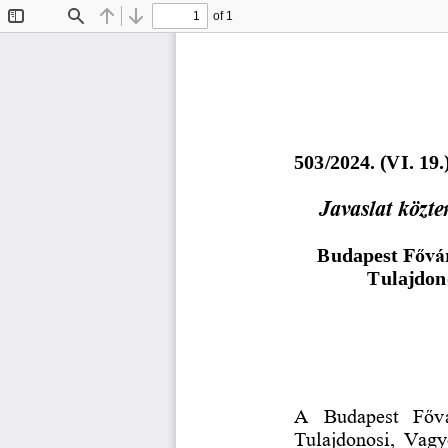
of 1
Toggle
Find
Previous
Next
Sidebar
50
3
/
202
4
. (
V
I
.
1
9
.
Javaslat közte
Budapest 
Fővár
Tulajdono
A  Budapest  Fővá
Tulajdonosi,  Vagy