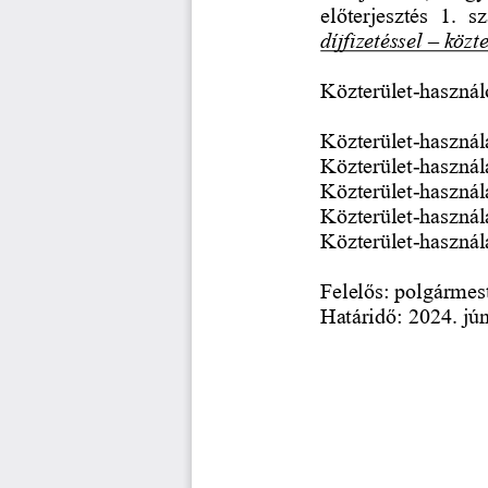
előterjesztés  1.  
díjfizetéssel 
–
közte
Közterület
-
használ
Közterület
-
használa
Közterület
-
használ
Közterület
-
használa
Közterület
-
használ
Közterület
-
használ
Felelős: polgármes
Határidő: 2024. jún