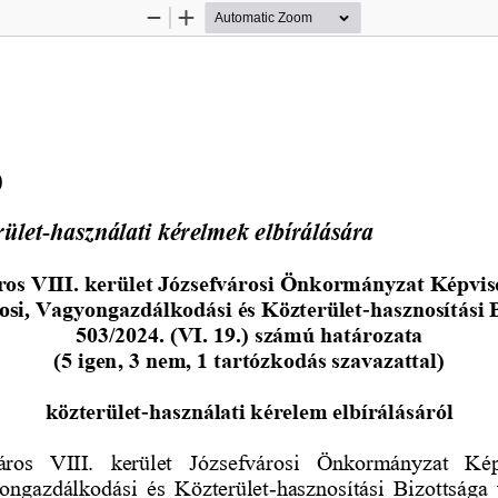
Zoom
Zoom
Out
In
)
rület
használati kérelmek elbírálására 
-
os VIII. kerület 
Józsefvárosi Önkormányzat Képvis
si, 
Vagyongazdálkodási és Közterület
-
hasznosítási 
503/2024. (VI. 19.) számú határozata
(5 igen, 3 nem, 1 tartózkodás szavazattal)
közterület
-
használati kérelem elbírálásáról
ros  VIII.  kerület  Józsefvárosi  Önkormányzat  Kép
ongazdálkodási  és  Közterület
-
hasznosítási  Bizottsága  