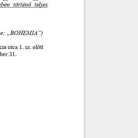
ben  történő  telje
s 
zése: „BOHEMIA”)
a utca 1. sz. előtt
ber 31.