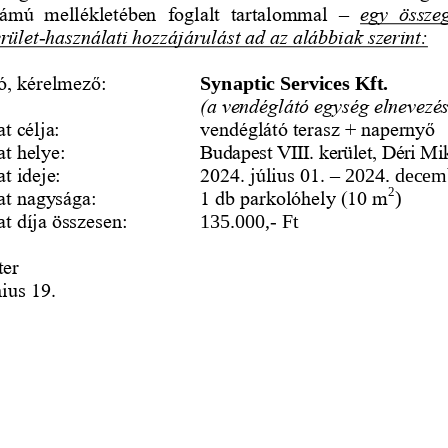
számú  mellékletében  foglalt  tartalommal 
–
egy  összeg
rület
-
használati hozzájárulást ad az alábbiak szerint:
ó, kérelmező:
Synaptic Services Kft.
(a vendéglátó egység elneve
t célja: 
vendéglátó terasz + napernyő
at helye:
Budapest VIII. kerület, Déri Miks
t ideje: 
2024. július 01. 
–
2024. decem
2
at nagysága: 
1 db parkolóhely (10 m
)
at díja összesen:
135.000,
-
Ft
ter
ius 19.