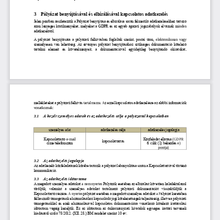
3
Pályázat
benyújtásával
és 
elbírálásával
kapcsolatos adatkezelés
Jelen pontban részlete
zzük a
Pályázat 
benyújtása
és elbírálása
során felmerülő adatkezelésekhez tartozó 
azon lényeges körülményeket, melyeket a GDPR és az egyéb ágazati jogszabályok elvárnak m
inden 
adatkezelőtől.
A pályázat benyújtására a
pályázati 
felhívásban 
foglaltak szerint, postai úton
,  elektronikusan
vagy 
személyesen 
van lehetőség
.
Az érvényes pályázat 
benyújtásához szükséges dokumentáció kötelező 
tartalmi  elemeit  és  követelményeit,  a  dok
umentációval  egyidejűleg  benyújtandó  okiratokat, 
mellékleteket a pályázati felhívás
tartalmazza. 
A
z ezzel kapcsolatos adatkezelésre
az alábbi információk 
vonatkoz
nak: 
3.1
A kezelt személyes adatok és az adatkezelés célja
a pályázattal kapcsolatban
személyes 
adat
adatkezelés célja
adatkezelés jogalapja
Kapcsolattartó
e
-
mail 
Közfeladat ellátása
(GDPR 
kapcsolattartás
címe
/telefonszám
6. cikk (1) bekezdés 
e
) 
pontja)
3.2
Az adatkezelés jogalapja
Az adatkezelő közfeladatának körébe tartozik a pályázat lebonyolítása során a 
Kapcsolattartóval
történő 
kommunikáció.
3.3
Az adatkezelés időtartama
A megadott személyes adatokat
a nem nyertes 
Pályázók
esetében az elbírálást követően
haladéktalanul 
töröljük
,   v
alamint  a  személyes  adatokat  tartalmazó  pályázati  dokumentációt  visszaküldjük  a 
Kapcsolattartó
részére
.
A 
nyertes
pályázat
esetében a megadott személyes adatokat
a
P
ályázat keretében 
felhasznált támogatások elszámolásához kapcsolódó jogi kötelezettségek 
teljesítéséig, illetve a pályázati 
támogatásokkal és ezek elszámolásával kapcsolatos dokumentációra vonatkozó kötelező irattárolási 
időtartam végéig kezeljük. Ez az időtartam az önkormányzati hivatalok egységes irattári tervének 
kiadásáról szóló 78/2012. (
XII. 28.) BM rendelet szerint 10 év.