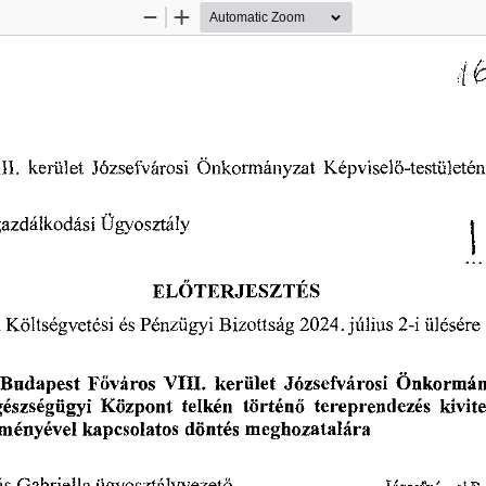
Zoom
Zoom
Out
In
Józsefvárosi
Képviselő-testületé
li,
kerület
Önkormányzat
Ügyosztály
gazdálkodási
i
ELŐTERJESZTÉS
Pénzügyi
Költségvetési
július
2024.
2-i
a
és
Bizottság
ülésére
Főváros
VIII.
Józsefvárosi
„Budapest
kerület
Önkormán
tereprendezés
Központ
kivit
észségügyi
telkén
történő
meghozatalára
döntés
kapcsolatos
ményével