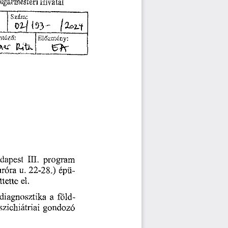
Hivatal
lgármesteri
193
0^
'
ntéző:
Előzmény:
dapest
program
III.
u.
róra
épü
22-28.)
el.
ttette
diagnosztika
a
föld
szichiátriai
gondozó