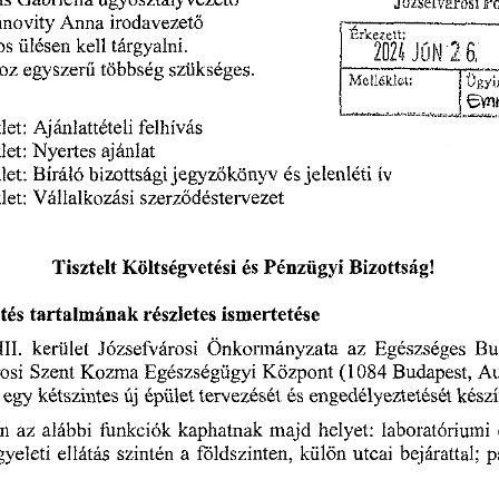
ás
ügyosztályvezető
Gabriella
Józsefvárosi
Po
Anna
irodavezető
novity
os
ülésen
kell
tárgyalni.
hoz
szükséges.
egyszerű
többség
Melléklet;
j
Ügyi
let:
Ajánlattételi
felhívás
let:
Nyertes
ajánlat
jegyzőkönyv
jelenléti
bizottsági
ív
let:
Bíráló
és
Vállalkozási
let:
szerződéstervezet
Tisztelt
Költségvetési
és
Pénzügyi
Bizottság!
ntés
részletes
tartalmának
ismertetése
Józsefvárosi
Bu
kerület
az
Egészséges
II.
Önkormányzata
osi
Szent
Budapest,
Egészségügyi
Au
(1084
Kozma
Központ
engedélyeztetését
egy
új
kétszintes
tervezését
épület
és
készí
kaphatnak
alábbi
funkciók
laboratóriumi
an
az
majd
helyet:
földszinten,
bejárattal;
a
utcai
p
gyeleti
szintén
ellátás
külön