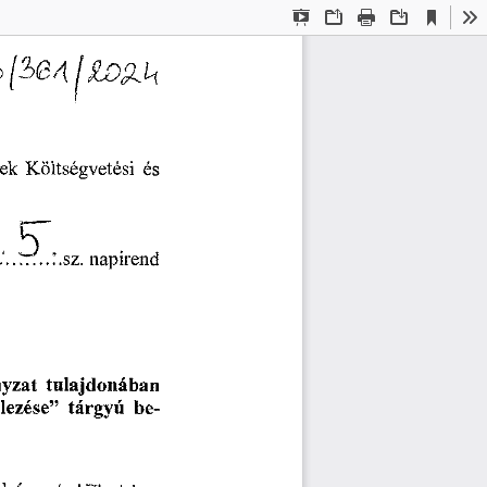
Current
Presentation
Open
Print
Download
To
View
Mode
nek
Költségvetési
és
r
“
-
5"
.
?7:..'.sz.
napirend
tulajdonában
yzat
elezése
tárgyú
be
”