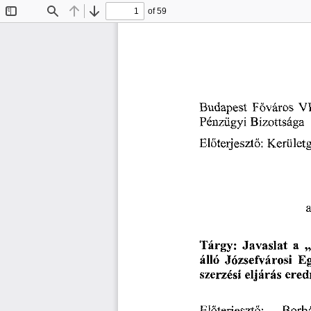
of 59
Toggle
Find
Previous
Next
Sidebar
Budapest
Vi
Főváros
Pénzügyi
Bizottsága
Előterjesztő:
Kerület
Tárgy:
Javaslat
a
Józsefvárosi
álló
Eg
szerzési
eljárás
ered