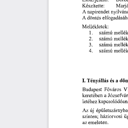
Borb
Előterjesztő:
Készítette:
Marjá
napirendet
A
nyilván
elfogadásá
A
döntés
Mellékletek:
számú
mellék
1.
számú
mellék
2.
3.
mellék
számú
számú
mellék
4.
dö
I.
  Tényállás
és
a
Főváros
Budapest
VI
Józsefvár
keretében
a
letéhez
kapcsolódóan
épületszámyb
Az
új
ü
háziorvosi
szinten;
az
emeleten.