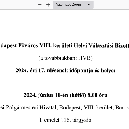
Zoom
Zoom
Out
In
Választási
Főváros
VIII.
Helyi
Bizot
dapest
kerületi
HVB)
továbbiakban:
(a
évi
időpontja
ülésének
2024.
17.
és
helye:
június
(hétfő)
óra
2024.
10-én
8.00
Polgármesteri
kerület,
si
VIII.
Hivatal,
Baros
Budapest,
I.
emelet
116.
tárgyaló