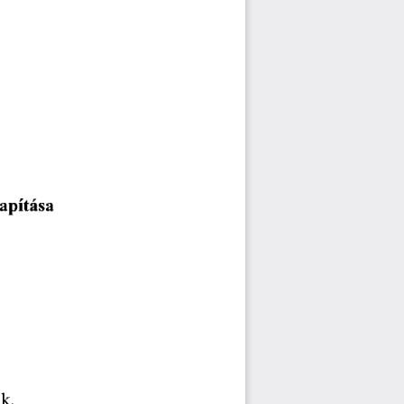
apítása
.k.