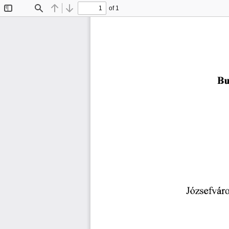
of 1
Toggle
Find
Previous
Next
Sidebar
Bu
Józsefváro