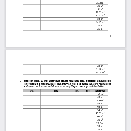
2
27,6
m
2
33
m
2
37
m
2
33,25
m
2
35,47
m
2
55
m
2
37,19
m
2
37
m
2
29
m
1
2
26
m
2
25,18
m
2
31,78
m
2)
határozott időre, 10 éves időtartamra 
szólóan térítésmentesen, többszörös bérlőkijelölési 
jogot biztosít a Budapesti Rendőr
-
főkapitányság részére
az alábbi lakásokra vonatkozóan
az előterjesztés 2. számú melléklete szerinti megállapodásban rögzített feltételekkel:
hrsz.
cím
em.
ajtó
alapterüle
t
2
46 m
2
42 m
2
110 m
2
56
m
2
65
m
2
54
m
2
45,57
m
2
64
m
2
32
m
2
27,6
m
2
33
m
2
37
m