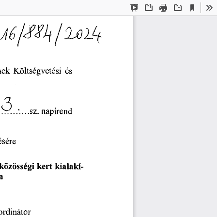
Current
Presentation
Open
Print
Download
To
View
Mode
Költségvetési
nek
és
3
napirend
S/./....SZ.
ésére
közösségi
kialakí
kert
a
ordinátor