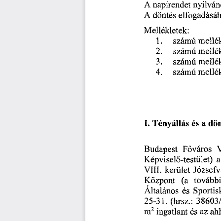
A
napirendet
nyilván
döntés
elfogadásá
A
Mellékletek:
számú
mel
1.
mel
számú
2.
számú
3.
me
számú
mellék
4.
és
Tényállás
L
a
dön
V
Budapest
Főváros
Képviselő-testület)
a
VIII.
Józsefv
kerület
(a
tovább
Központ
Általános
és
Sportis
(hrsz.:
25-31.
38603/
m
ingatlant
2
ah
az
és