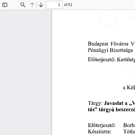
of 51
Toggle
Find
Previous
Next
Sidebar
Budapest
Főváros
VI
Pénzügyi
Bizottsága
Kerület
Előterjesztő:
a
Köl
Tárgy:
„V
Javaslat
a
beszerzé
”
tárgyú
tás
Előterjesztő:
Borb
Tóth
Készítette: