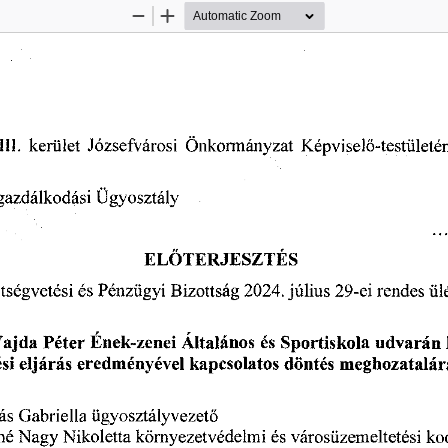
Zoom
Zoom
Out
In
Önkormányzat
Józsefvárosi
Képviselő-testületé
II.
kerület
gazdálkodási
Ügyosztály
ELŐTERJESZTÉS
július
29-ei
2024.
rendes
ül
Bizottság
tségvetési
Pénzügyi
és
Általános
ajda
Péter
és
Sportiskola
udvarán
Ének-zenei
si
kapcsolatos
döntés
eredményével
eljárás
meghozatalár
Gabriella
ás
ügyosztályvezető
Nagy
környezetvédelmi
né
Nikoletta
városüzemeltetési
ko
és