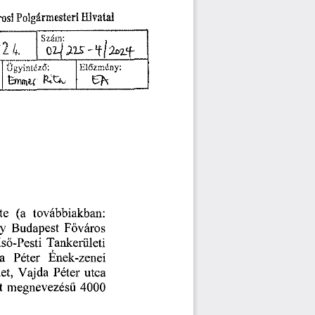
rosi
Polgármesteri
Hivatal
Szám:
.
24.
Előzmény:
Ügyintéző:
(a
te
továbbiakban:
Főváros
y
Budapest
ső-Pesti
Tankerületi
a
Ének-zenei
Péter
et,
utca
Vajda
Péter
t
megnevezésű
4000