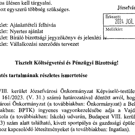
tárgyalni.
ülésen
os
kell
Józsefvá
hoz
szükséges.
egyszerű
többség
Érkezett:
2024
Jut
léklet:
Ajánlattételi
felhívás
Melléklet:
léklet:
Nyertes
ajánlat
jelenléti
jegyzőkönyv
Bíráló
lléklet:
bizottsági
és
V
-------------------------------
let:
Vállalkozási
szerződés
tervezet
Tisztelt
és
Bizottság!
Pénzügyi
Költségvetési
részletes
tartalmának
tés
ismertetése
ili,
Józsefvárosi
Önkormányzat
Képviselő-testüle
kerület
(V.
számú
hog
161/2023.
döntött
arról,
határozatával
31.)
Önkormányzat)
Bel
(a
árosi
Önkormányzat
a
továbbiakban:
ingyenes
iakban:
vagyonkezelésébe
Vajd
BPTK)
adja
a
udvarán,
továbbiakban:
(a
kerül
kola
Iskola)
VIII.
Budapest
épüle
alatt
szám
található,
sportpálya
gazdasági
3)
kivett
és
létesítményeket
kapcsolódó
hoz
(a
továbbiakban:
Ingatlan).