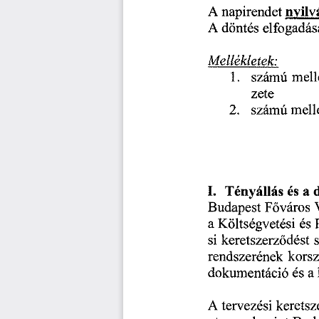
nyilv
napirendet
A
elfogadá
döntés
A
Mellékletek:
1.
számú
mell
zete
2.
számú
m
és
I.
Tényállás
a
Budapest
Főváros
a
Költségvetési
és
keretszerződést
si
rendszerének
korsz
és
a
dokumentáció
keretsz
A
tervezési