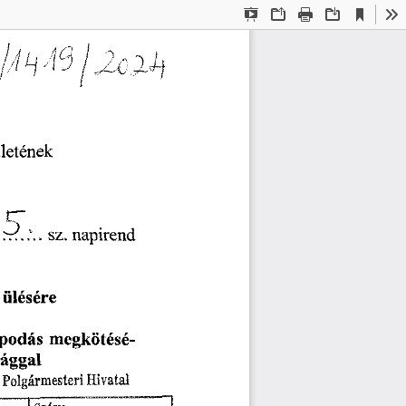
Current
Presentation
Open
Print
Download
To
View
Mode
12o^
ületének
sz.
napirend
ülésére
megkötésé
podás
ággal
Polgármesteri
Hivatal