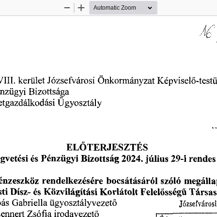
Zoom
Zoom
Out
In
kerület
Józsefvárosi
Önkormányzat
Képviselő-test
VIII.
Bizottsága
nzügyi
Ügyosztály
etgazdálkodási
ELŐTERJESZTÉS
és
július
gvetési
rendes
Pénzügyi
2024.
Bizottság
29-i
bocsátásáról
rendelkezésére
szóló
énzeszköz
megálla
Dísz-
és
Felelősségű
Társas
Közvilágítási
ti
Korlátolt
bás
ügyosztályvezető
Gabriella
Józsefvárosi
Zsófia
irodavezető
ennert