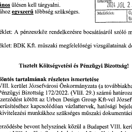
2
JűL
ános
kell
tárgyalni.
ülésen
egyszerű
sához
többség
szükséges.
Ü
Melléklet:
Br
pénzeszköz
rendelkezésre
A
szóló
éklet:
bocsátásáról
m
megfelelőségi
műszaki
elléklet:
Kft.
BDK
vizsgálatain
Tisztelt
Költségvetési
és
Pénzügyi
Bizottság!
tartalmának
döntés
ismertetése
részletes
kerület
Önkormányzata
Józsefvárosi
továbbiakb
(a
VIII.
határoz
Pénzügyi
172/2022.
(VIII.
29.)
számú
Bizottság
kötött
az
Group
Design
Kft-vel
szerződést
Űrben
József
hatósági
erűsítéséhez
bejel
kapcsolódóan
vázlattervek,
kivitelezési
műszaki
dokumentác
szükséges
munkákhoz
a
erződésbe
közül
VIII.
kerü
helyszínek
bevont
Budapest