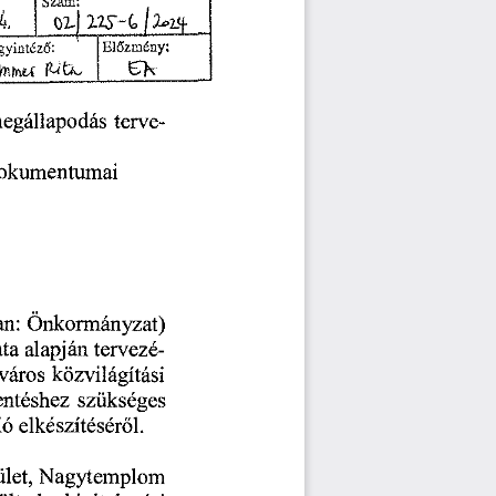
1
4
Szám:
Előzmény:
gyintéző:
EX
,
M
a
ttrntí
terve
egállapodás
dokumentumai
ak
an:
Önkormányzat)
ata
alapján
tervezé
város
közvilágítási
entéshez
szükséges
ió
elkészítéséről.
let,
Nagytemplom