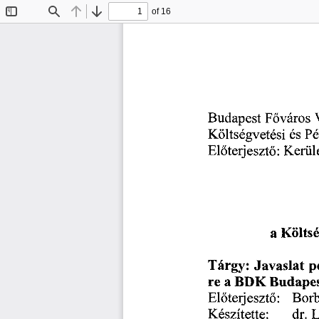
of 16
Toggle
Find
Previous
Next
Sidebar
Főváros
Budapest
Költségvetési
Pé
és
Kerül
Előterjesztő:
Költsé
a
Javaslat
Tárgy:
p
a
re
BDK
Budapes
Bor
Előterjesztő:
dr.
Készítette:
L