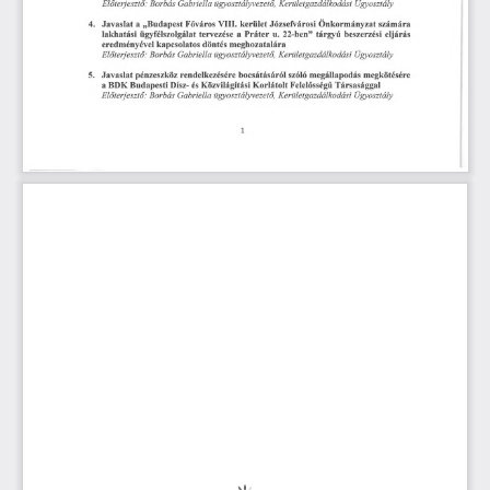
Előterjesztő:
Kerületgazdálkodási
Borbás
Gabriella
ügyosztályvezető,
Ügyosztály
4.
„Budapest
Józsefvárosi
a
VIII.
kerület
Önkormányzat
számára
Javaslat
Főváros
ügyfélszolgálat
tervezése
Práter
22-ben
beszerzési
lakhatási
a
u.
”
tárgyú
eljárás
eredményével
meghozatalára
kapcsolatos
döntés
ügyosztályvezető,
Kerületgazdálkodási
Borbás
Gabriella
Ügyosztály
Előterjesztő:
bocsátásáról
szóló
megkötésére
5.
Javaslat
megállapodás
pénzeszköz
rendelkezésére
Budapesti
Társasággal
BDK
Dísz-
és
Közvilágítási
Felelősségű
a
Korlátolt
Előterjesztő:
Kerületgazdálkodási
Borbás
ügyosztályvezető,
Gabriella
Ügyosztály
1