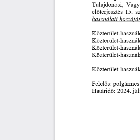
Tulajdonosi,  Vagy
előterjesztés 15. 
használati hozzájár
Közterület
-
használ
Közterület
-
használa
Közterület
-
használa
Közterület
-
használ
Közterület
-
használ
Felelős: polgármes
Határidő: 2024. júl