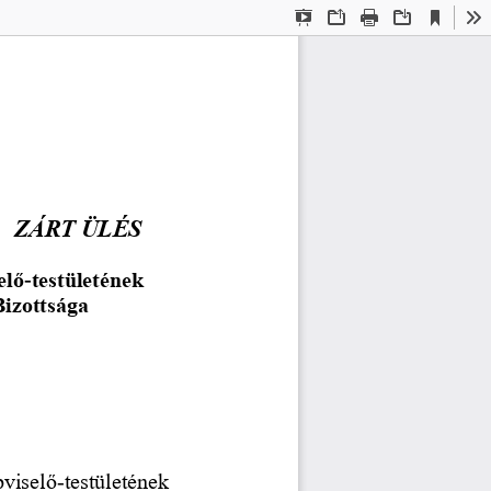
Current
Presentation
Open
Print
Download
To
View
Mode
ZÁRT ÜLÉS
elő
-
testületének
Bizottsága
viselő
-
testületének 