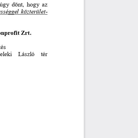
úgy  dönt,  hogy  az 
ességgel közt
erület
-
nprofit Zrt.
és
eleki   László   tér 