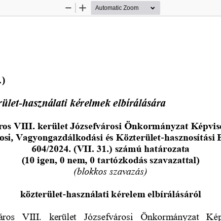
Zoom
Zoom
Out
In
.)
rület
használati kérelmek elbírálására
-
os VIII. kerület 
Józsefvárosi Önkormányzat Képvis
si, 
Vagyongazdálkodási és Közterület
-
hasznosítási 
604/2024. (VII. 31.) számú határozata
(10 igen, 0 nem, 0 tartózkodás szavazattal)
(blokkos szavazás)
közterület
-
használati kérelem elbírálásáról
ros  VIII.  kerület  Józsefvárosi  Önkormányzat  Kép