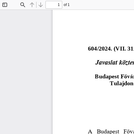
of 1
Toggle
Find
Previous
Next
Sidebar
60
4
/
202
4
. (
V
I
I
.
31
Javaslat közte
Budapest 
Fővár
Tulajdono
A  Budapest  Fővá