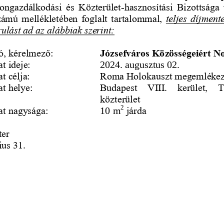
ongazdálkodási  és  Közterület
-
hasznosítási  Bizottsága  
számú mellékletében foglalt tartalommal, 
teljes díjment
ulást ad az alábbiak szerint:
ó, kérelmező:
Józsefváros Közösségeiért No
t ideje:
2024. augusztus 02.
t célja:
Roma Holokauszt megemlékez
at helye
:
Budapest   VIII.   kerület,   T
közterület
2
at nagysága
:
10 m
járda 
ter
ius 31.