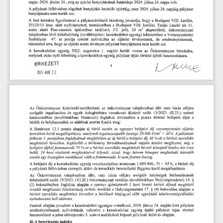
napja:
ajánlat
24.
június
24.,
benyújtásának
július
2024.
az
határideje
2024.
napja
volt.
míg
határidő
lejártáig,
július
24.
azaz
A
pályázati
felhívásban
rögzített
benyújtási
2024.
napjáig
pályázat
sor.
nem
került
benyújtására
fent
VIII.
javasolja,
kerület,
leírtakra
a
bizottság
hogy
a
Budapest
A
figyelemmel
pályázatértékelö
természetben
Budapest
VIII.
tér
11.
a
Teleki
László
35123/11
hrsz.
alatt
nyilvántartott,
kerület,
önkormányzati
szám
található,
m
alapterületű,
alatti
épületében
jelű,
20
2
Piac-csarnok
J/2.
lévő
üzlethelyiség
(továbbiakban:
Versenyeztetési
a
tulajdonban
kereskedelmi
egység)
tekintetében
Szabályzat
érvényesnek,
eredménytelennek,
47.
nyilvánítsa
eljárást
de
a)
pontja
szerint
az
az
eljárás
pályázat
nem
arra,
hogy
során
benyújtására
került
tekintettel
érvényes
sor.
vissza
Önkormányzat
birtokába,
kereskedelmi
napján
A
egység
2022.
augusztus
1.
került
az
melynek
kereskedelmi
egység
újbóli
hasznosítására.
a
történő
okán
nyílt
lehetőség
pályázat
útján
ÉRKEZETT
2024
AUG
22.
Az
Képviselő-testületének
nem
lakás
Önkormányzat
az
önkormányzat
tulajdonában
álló
céljára
dologbérletre
és
egyéb
díjakról
(11.23.)
számú
szolgáló
vonatkozó
szóló
15/2023.
ingatlanokra
(továbbiakban:
foglaltak
határozatában
Határozat)
a
értelmében
piacra
történő
belépési
díjat
a
és
helyhasználók
alábbiak
szerint
bérlők
az
meg:
fizetik
pontja
alapján
az
egyszeri
díj
Határozat
esetén
A
12.1
új
belépési
versenyeztetési
eljárás
bérlő
keretében
pályázati
amelynek
összege
ÁFA.
A
legalacsonyabb
2
kerül
megállapításra,
50.000
Ft/m
+
pontjában
foglaltaknak
az
belépési
1.
megfelelően
díj
a
felhívás
új
bérlő
a
30
%-át
bérleti
szerződés
a
megkötését
birtokbaadásának
legkésőbb
bérlemény
napján
köteles
megfizetni,
követően,
míg
a
díjból
70
szerződés
követő
belépési
fennmaradó
megkötését
hónaptól
kezdve
két
éven
%-ot
a
bérleti
teljesíti,
meghaladó
havi
részletek
azzal,
hónapot
belül,
24
megfizetésével
hogy
három
hátralék
esedékessé
válik
nem
egy
összegben
fennmaradó,
ki
esetén
fizetett
összeg.
a
a
Ft
belépési
díj
kereskedelmi
egység
1.000.000,-
+
A
vonatkozásában
minimum
ÁFA,
a
bérleti
díj
pályázati
üzlet-
és
keiül
megállapításra.
a
felhívásban
szereplő,
termékkör
besorolástól
függően
céljára
nem
lakás
szolgáló
Önkormányzat
tulajdonában
álló,
bérbeadásának
Az
helyiségek
35/2013.
feltételeiről
szóló
(VI.20.)
önkormányzati
Helyiségrendelet)
§
rendelet
(továbbiakban:
14.
alapján
a
havi
(2)
foglaltak
nyertes
ajánlattevőt
3
bruttó
bekezdésében
bérleti
díjnak
megfelelő
bekezdése
kötelezettség
terheli,
a
Helyiségrendelet
17.
§
(4)
alapján
a
óvadék
megfizetési
továbbá
követően
bérlőnek
egyoldalú
bérleti
szerződés
megkötését
a
közjegyző
előtt
kötelezettségvállalási
nyilatkozatot
kell
aláírnia.
Fentiek
kereskedelmi
24.
javaslom
a
egységre
vonatkozó,
június
kiírt
alapján
2024.
napján
pályázat
útján
eredménytelennek
nyilvánítását,
kereskedelmi
egység
a
újabb
pályázat
történő
valamint
hasznosítását
3.
mellékletét
pályázati
jelen
előterjesztés
számú
alapján.
a
képező
felhívás
IL
beterjesztés
A
indoka