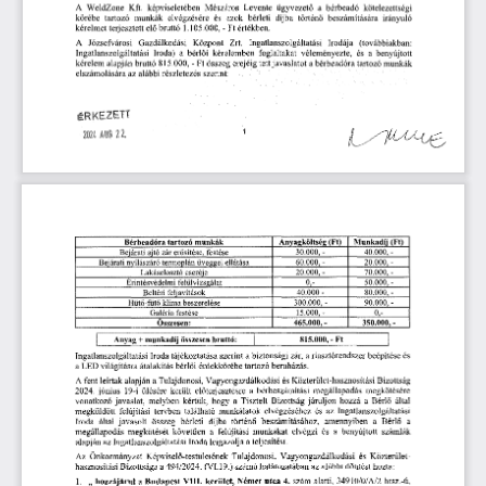
a
kötelezettségi
képviseletében
ügyvezető
bérbeadó
A
WeldZone
Kft.
Mészáros
Levente
és
díjba
irányuló
tartozó
munkák
elvégzésére
azok
történő
körébe
bérleti
beszámítására
elő
bruttó
-
Ft
értékben.
terjesztett
kérelmet
1.105.000,
(továbbiakban:
A
Józsefvárosi
Zrt.
Ingatlanszolgáltatási
Irodája
Gazdálkodási
Központ
és
foglaltakat
benyújtott
Ingatlanszolgáltatási
Iroda)
a
véleményezte,
a
bérlői
kérelemben
alapján
Ft
erejéig
bruttó
815.000,
javaslatot
munkák
kérelem
-
összeg
a
tett
bérbeadóra
tartozó
szerint:
elszámolására
az
alábbi
részletezés
ÉRKEZETT
AUS
22.
2024
Anyagköltség
Munkadíj
(Ft)
(Ft)
Bérbeadóra
tartozó
munkák
30.000,
-
40.000,
-
Bejárati
festése
erősítése,
ajtó
zár
60.000,
-
20.000,
-
ellátása
Bejárati
nyílászáró
termoplán
üveggel
20.000,
-
-
70.000,
Lakáselosztó
cseréje
50.000,
-
felülvizsgálat
Érintésvédelmi
0,-
40.000
-
80.000,
-
Beltéri
feljavítások
300.000,
-
90.000,
-
klíma
beszerelése
Hütő-fütő
Galéria
15.000,-
festése
0,-
-
Összesen:
465.000,
350.000,
-
815.000,
-Ft
+
összesen
bruttó:
Anyag
munkadíj
tájékoztatása
szerint
zár,
és
Iroda
a
beépítése
a
biztonsági
riasztórendszer
Ingatlanszolgáltatási
bérlői
beruházás.
világításra
átalakítás
tartozó
a
LED
érdekkörébe
alapján
és
Tulajdonosi,
Vagyongazdálkodási
A
fent
a
Közterület-hasznosítási
leírtak
Bizottság
19-i
június
ülésére
előterjesztésre
megállapodás
2024.
került
a
bérbeszámítási
megkötésére
Tisztelt
járuljon
javaslat,
Bizottság
vonatkozó
melyben
kértük,
hogy
a
hozzá
a
Bérlő
által
tervben
elvégzéséhez
és
megküldött
munkálatok
az
felújítási
található
Ingatlanszolgáltatási
összeg
bérleti
díjba
beszámításához,
Iroda
által
javasolt
történő
amennyiben
a
Bérlő
a
megállapodás
elvégzi
benyújtott
munkákat
és
megkötését
a
felújítási
a
számlák
követően
teljesítést.
alapján
Iroda
a
az
Ingatlanszolgáltatási
leigazolja
Képviselő-testületének
Tulajdonosi,
Az
Önkormányzat
Vagyongazdálkodási
és
Közterület
hasznosítási
19.)
Bizottsága
az
alábbi
hozta:
a
határozatában
494/2024.
(VI.
számú
döntést
„
a
Vili,
Német
4.
hrsz.-ú,
hozzájárul
Budapest
kerület,
utca
szám
alatti,
1.
3491
0/0/A/2