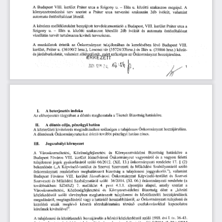
A
szakaszon
Budapest
VIII.
utca
-
kerület
Práter
a
Szigony
Illés
u.
közötti
A
u.
megújul.
környezetrendezési
terv
a
Práter
tervezési
szerint
utca
2db
ivókút,
valamint
szakaszán
automata
öntözőhálózat
létesül.
benyújtott
Budapest,
kerület
A
kérelem
mellékleteként
VIII.
Práter
utca
a
a
tervdokumentáció
u.
szakaszon
ivókút
és
Szigony
-
Illés
u.
közötti
létesülő
2db
automata
öntözőhálózat
tervszinten.
tartalmazza
vízellátás
tervét
kiviteli
A
munkálatok
lévő
Budapest
Önkormányzat
VIII.
érintik
az
tulajdonában
és
kezelésében
u.
u.
kerület,
tér
és
Illés
(35866
(35728/33hrsz.)
Práter
(36100/2
hrsz.),
Losonci
hrsz.)
közút-
szükséges
hozzájárulása.
az
Önkormányzat
és
járdaburkolatát,
valamint
zôldtgjj^t^ÿzért
4.
/
2024
0
h
1
-Vk
A
I.
beterjesztés
indoka
Az
tárgyában
meghozatala
Tisztelt
hatásköre.
előterjesztés
a
döntés
a
Bizottság
A
célja,
II.
döntés
pénzügyi
hatása
közterületi
szükséges
tulajdonos
kivitelezés
megindításához
Önkormányzat
A
a
hozzájárulása.
döntésnek
pénzügyi
érintő
további
hatása
A
Önkormányzatunkat
nincs.
környezet
III.
Jogszabályi
Környezetvédelmi
Városüzemeltetési,
Közösségfejlesztési
Bizottság
A
és
a
hatásköre
Budapest
kerület
Józsefvárosi
Önkormányzat
és
VIII.
vagyonáról
vagyon
a
feletti
Főváros
jogok
(XII.
rendelete
§
(2)
gyakorlásáról
szóló
13.)
önkormányzati
tulajdonosi
66/2012.
17.
Szervei
Szervezeti
Működési
bekezdésén
Képviselő-testület
szóló
(„A
és
és
Szabályzatáról
bizottság
tulajdonosi
),
valamint
meghatározott
a
”
önkormányzati
rendeletben
joggyakorló.
és
Szervei
Főváros
VIII.
kerület
Józsefvárosi
Önkormányzat
Képviselő-testület
Budapest
Szervezeti
Szabályzatáról
önkormányzati
Működési
szóló
36/2014.
06.)
rendelete
(a
és
(XI.
7.
alpontján
szerint
továbbiakban:
SZMSZ)
4.
pont
4.1.1.
alapul,
amely
melléklet
a
Városüzemeltetési,
Közösségfejlesztési
Környezetvédelmi
Bizottság
dönt
„közúti
és
a
közlekedésről
tulajdonosi
és
szóló
törvényben
meghatározott
közútkezelői
hozzájárulások
megadásáról,
határidő
Önkormányzati
a
megtagadásáról
vagy
hosszabbításról,
az
tulajdonú
és
csatlakozásokkal
kapcsolatos
kezelésű
utcák
törzshálózataira
történő
meglévő
közmű
kérelmek
”
kivételével
A
közlekedésről
szóló
1988.
évi
I.
tv.
tulajdonosi
és
közútkezelői
hozzájárulás
a
közúti
36-43.