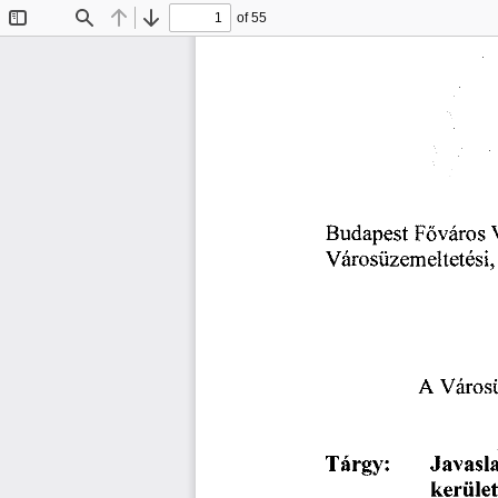
of 55
Toggle
Find
Previous
Next
Sidebar
Budapest
Főváros
Városüzemeltetési,
Városü
A
Javasla
Tárgy:
kerüle