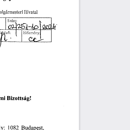
olgármesteri
Hivatal
Jőzmcny:
mi
Bizottság!
Budapest,
1082
ly: