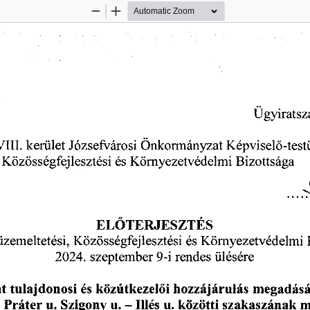
Zoom
Zoom
Out
In
Ügyiratsz
kerület
VIII.
Önkormányzat
Józsefvárosi
Képviselő-test
Közösségfejlesztési
és
Környezetvédelmi
Bizottsága
...
ELŐTERJESZTÉS
zemeltetési,
Környezetvédelmi
és
Közösségfejlesztési
9-i
ülésére
2024.
szeptember
rendes
hozzájárulás
t
és
megadásá
tulajdonosi
közútkezelői
u.
Szigony
u.
Illés
u.
közötti
m
-
Práter
szakaszának
t