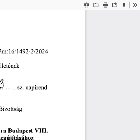
Current
Presentation
Open
Print
Download
To
View
Mode
16/1492-2/2024
ám:
ületének
.>4
sz.
napirend
......
Bizottság
Budapest
VIII.
ra
egújításához