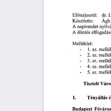
Előterjesztő:
dr.
L
Készítette:
Ágh
nyilv
A
napirendet
döntés
A
elfogadá
Melléklet:
1.
2.
3.
4.
5.
sz.
-
mellék
Tisztelt
Váro
é
I.
Tényállás
Budapest
Főváro