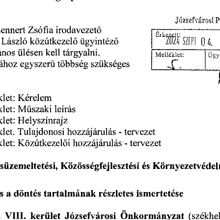
Józsefvárosi
P
irodavezető
ennert
Zsófia
ügyintéző
közútkezelő
László
kell
ülésen
ános
tárgyalni.
Melléklet:
szükséges
többség
sához
egyszerű
melléklet:
Kérelem
sz.
sz.
leírás
melléklet:
Műszaki
Helyszínrajz
sz.
melléklet:
Tulajdonosi
tervezet
hozzájárulás
sz.
-
melléklet.
hozzájárulás
tervezet
-
let:
Közútkezelői
és
Környezetvédel
süzemeltetési,
Közösségfejlesztési
s
tartalmának
ismertetése
a
döntés
részletes
s
Józsefvárosi
Önkormányzat
kerület
VIII.
(székhe