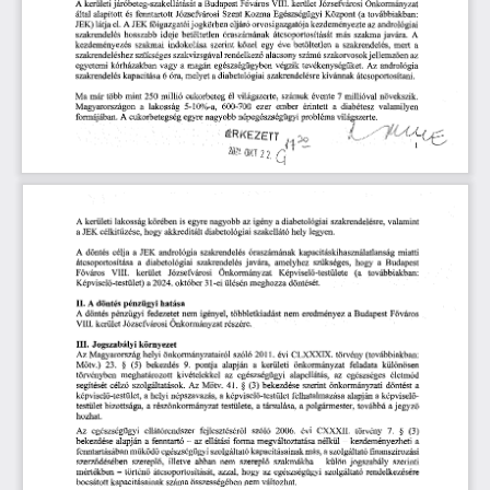
VIII.
Józsefvárosi
Önkormányzat
A
kerületi
járóbeteg-szakellátását
Budapest
kerület
a
Főváros
és
Józsefvárosi
Kozma
Központ
által
továbbiakban:
alapított
fenntartott
Szent
Egészségügyi
(a
eljáró
JEK)
el.
JEK
látja
A
főigazgatói
jogkörben
kezdeményezte
az
orvosigazgatója
andrológiai
szakrendelés
más
szakma
javára.
A
átcsoportosítását
hosszabb
ideje
betöltetlen
óraszámának
szakmai
szakrendelés,
indokolása
közel
egy
betöltetlen
mert
kezdeményezés
éve
a
a
szerint
szakvizsgával
szakorvosok
jellemzően
szakrendeléshez
szükséges
rendelkező
alacsony
számú
az
tevékenységüket.
egészségügyben
egyetemi
kórházakban
vagy
a
magán
végzik
Az
andrológia
diabetológiai
kapacitása
óra,
melyet
a
szakrendelésre
kívánnak
szakrendelés
6
átcsoportosítani.
millió
cukorbeteg
évente
növekszik.
Ma
több
250
él
7
már
mint
világszerte,
számuk
millióval
5-10%-a,
ezer
ember
érintett
diabétesz
Magyarországon
a
lakosság
a
valamilyen
600-700
cukorbetegség
formájában.
egyre
nagyobb
A
népegészségügyi
probléma
világszerte.
ÉRKEZETT
,,
Q
^OK'Í22.
lakosság
nagyobb
A
kerületi
körében
igény
a
diabetológiai
valamint
is
egyre
az
szakrendelésre,
JEK
diabetológiai
szakellátó
hely
a
célkitűzése,
hogy
akkreditált
legyen.
célja
JEK
andrológia
döntés
a
kapacitáskihasználatlanság
miatti
A
szakrendelés
óraszámának
javára,
a
szakrendelés
a
Budapest
átcsoportosítása
diabetológiai
amelyhez
szükséges,
hogy
(a
Főváros
kerület
Józsefvárosi
továbbiakban:
Önkormányzat
Képviselő-testülete
VIII.
-ei
ülésén
döntését.
a
2024.
október
31
meghozza
Képviselő-testület)
II.
döntés
A
pénzügyi
hatása
nem
nem
igényel,
többletkiadást
eredményez
A
döntés
pénzügyi
fedezetet
a
Budapest
Főváros
VIII.
Józsefvárosi
Önkormányzat
részére.
kerület
III.
Jogszabályi
környezet
helyi
önkormányzatairól
szóló
CLXXXIX.
Magyarország
2011.
évi
törvény
(továbbiakban:
Az
23.
(5)
bekezdés
pontja
alapján
önkormányzat
feladata
Mötv.)
§
9.
a
különösen
kerületi
kivételekkel
alapellátás,
egészséges
életmód
törvényben
az
az
meghatározott
egészségügyi
41.
§
(3)
bekezdése
döntést
segítését
célzó
szolgáltatások.
Az
önkormányzati
szerint
a
Mötv.
helyi
képviselő-testület
képviselő
a
felhatalmazása
alapján
a
képviselő-testület,
népszavazás,
a
jegyző
bizottsága,
testületé,
továbbá
a
testület
a
részönkormányzat
a
társulása,
a
polgármester,
hozhat.
ellátórendszer
fejlesztéséről
CXXXII.
törvény
szóló
2006.
7.
Az
egészségügyi
évi
§
(3)
bekezdése
alapján
-
megváltoztatása
kezdeményezheti
a
fenntartó
az
ellátási
-
a
forma
nélkül
egészségügyi
szolgáltató
kapacitásainak
finanszírozási
fenntartásában
működő
a
más,
szolgáltató
illetve
abban
szereplő
szerinti
szerződésében
nem
szakmákba
-
külön
jogszabály
szereplő,
mértékben
-
történő
szolgáltató
rendelkezésére
azzal,
hogy
az
egészségügyi
átcsoportosítását,
bocsátott
összességében
változhat.
kapacitásainak
nem
száma