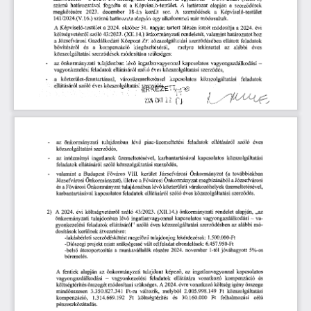
szerződések
számú
határozatával
fogadta
el
a
Képviselő-testület.
A
határozat
alapján
a
megkötésére
december
18-án
sor.
szerződések
2023.
került
A
a
Képviselő-testület
141/2024.(V.16.)
alkalommal
már
számú
egy
határozata
alapján
módosultak.
Képviselő-testület
31.
tartott
ülésén
a
A
a
2024.
október
2024.
napján
ismét
módosítja
évi
költségvetésről
43/2023.
határozatot
szóló
(XII.14.)
rendeletét,
valamint
hoz
önkormányzati
Gazdálkodási
közszolgáltatási
szerződésében
feladatok
a
Központ
Zrt
ellátott
Józsefvárosi
bővítéséről
melyre
és
a
kiegészítéséről,
tekintettel
éves
kompenzáció
az
alábbi
szükséges:
közszolgáltatási
módosítása
szerződések
lévő
az
ingatlanvagy
ónnal
kapcsolatos
vagyongazdálkodási
-
önkormányzati
tulajdonban
-
ellátásáról
szerződés,
vagyonkezelési
éves
közszolgáltatási
feladatok
szóló
közterület-fenntartással,
kapcsolatos
feladatok
a
közszolgáltatási
-
városüzemeltetéssel
11
m
OKT
ellátásáról
önkormányzati
tulajdonban
lévő
piac-üzemeltetési
feladatok
éves
-
az
szóló
közszolgáltatási
szerződés,
kapcsolatos
intézményi
üzemeltetésével,
közszolgáltatási
-
az
ingatlanok
karbantartásával
feladatok
közszolgáltatási
ellátásáról
szóló
szerződés,
Budapest
továbbiakban
valamint
a
VIII.
Józsefvárosi
Önkormányzat
-
Főváros
kerület
(a
Józsefvárosi
Önkormányzat),
illetve
a
megbízásából
a
Józsefvárosi
Fővárosi
Önkormányzat
közterületi
és
Fővárosi
lévő
várakozóhelyek
a
Önkormányzat
üzemeltetésével,
tulajdonában
karbantartásával
ellátásáról
szóló
éves
feladatok
közszolgáltatási
szerződés.
kapcsolatos
2)
(XII.
önkormányzati
rendelet
A
költségvetésről
43/2023.
14.)
„az
évi
szóló
alapján,
2024.
önkormányzati
lévő
ingatlanvagy
vagyongazdálkodási
-
ónnal
kapcsolatos
va
tulajdonban
mó
gyonkezelési
ellátásáról
szóló
éves
szerződésben
alábbi
feladatok
”
közszolgáltatási
az
kerülnek
átvezetésre:
dosítások
megelőző
tulajdonjog
lekérdezések:
1
.500.000-Ft
-lakásbérleti
szerződéskötést
miatt
elrendelések:
-Diószegi
projekt
szükségessé
vált
célfeladat
6.457.950-Ft
átcsoportosítás
részére
munkavállalók
2024.
november
1-től
5%-os
-belső
a
jóváhagyott
béremelés.
A
fentiek
alapján
önkormányzati
képező,
ingatlanvagyonnal
az
tulajdont
az
kapcsolatos
vonatkozó
kompenzáció
és
vagyongazdálkodási
-
vagyonkezelési
feladatok
ellátására
évre
összege
költségtérítés
összegét
módosítani
szükséges.
2024.
vonatkozó
költség
igény
A
melyből
közszolgáltatási
2.005.998.149
Ft
mindösszesen
3.350.827.341
Ft-ra
változik,
1.314.669.192
Ft
célú
kompenzáció,
és
Ft
költségtérítés
30.160.000
felhalmozási
pénzeszközátadás.