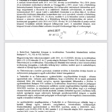
és
részletes
döntés
L
Tényállás
tartalmának
ismertetése
a
A
Nkt.)
nemzeti
szóló
évi
törvény
köznevelésről
2011.
CXC.
(a
továbbiakban:
2016.
június
kihirdetett
döntött
január
23-án
az
Országgyűlés
a
a
módosításával
2013.
1-jén
Klebelsberg
arról,
Központ
lévő
intézmények
Intézményfenntartó
köznevelési
tekintetében
fenntartásában
megszüntetik
a
fenntartói
és
szétválasztását,
és
hogy
a
működtetői
feladatok
ezeknél
az
január
1-jétől
a
az
el.
intézményeknél
2017.
működtetői
feladatokat
is
állam
látja
állami
Az
közfeladat
valamint
köznevelési
vevő
szervekről,
a
Klebelsberg
ellátásában
fenntartóként
részt
10.)
Korm.
§
(1)
tankerületi
szóló
134/2016.
rendelet
9.
bekezdése
a
Központról
(VI.
szerint
és
Klebelsberg
központ
miniszter
Központ
tartozó,
a
a
középirányítása
a
irányítása
alá
szerinti
évi
CXXV.
törvény
38.
(1)
pontja
szóló
§
bekezdés
d)
kormányzati
igazgatásról
2018.
hivatalként
működő
központi
szerv.
központ,
költségvetési
A
tankerületi
mint
központi
hivatal
a
feladatellátási
területére
illetékességgel
központi
látja
el
tevékenységét.
kiterjedő
érkezett
OWn
~
2074
/P
továbbiakban:
A
Tankerületi
Központ
Tankerület)
feladatellátási
Belső-Pesti
(a
területe
Budapest
és
VIII.
kerülete.
V.,
VI.,
VII.
CLXXXIX.
továbbiakban:
helyi
önkormányzatairól
szóló
évi
(a
2011.
törvény
Magyarország
23.
és
Budapest
VIII.
Józsefvárosi
Mötv.)
13.
kerület
(5)
17.
pontja
alapján
Főváros
§
bekezdés
(a
helyi
feladatai
a
Önkormányzat
továbbiakban:
Önkormányzat)
közé
tartozik
közművelődési
tevékenység
helyi
sport
szabadidősport,
a
kulturális
és
támogatása,
örökség
védelme;
kerületi
ifjúsági
támogatása.
valamint
az
ügyek
Az
Önkormányzat
a
kerületi
gyermekek
oktatását
továbbra
kívánja
is
kiemelten
kezelni
az
esélyteremtés
és
történő
pedagógiai
egyéb
eszközökkel
támogatásával.
és
előzetes
Tankerület
Önkormányzat
kívánják
-
az
együttműködési
megállapodásban
A
után
szándékukat,
és
tanuló
gyermekek
-
kifejezni
azon
hogy
a
élő
egyeztetések
kerületben
mindenek
érdekét
felett
álló
felhasználva
a
jövőben
szolgálva,
egymás
tapasztalatait
is
Józsefváros)
VIII.
tanulói
és
Budapest
kerülete
továbbiakban:
pedagógusi
együttműködnek
(a
érdekében,
szerinti
foglaltak
alapján
az
előterjesztés
melléklete
megállapodásban
a
közösségei
2024/2025.
jó
Az
egyeztetések
során
abban,
minőségű
tanévben.
egyetértés
jött
létre
hogy
a
oktatást
mindenki
számára
kerületen
józsefvárosi
iskolák
elérhetőek
legyenek
a
biztosító
belül,
melyek
gyerekcsoportokkal
dolgozó,
tanulók
egységesen
magas
a
színvonalú,
heterogén
előmenetelét
segítő,
esélyteremtő
tevékenységük
lemorzsolódást,
pedagógiai
révén
megelőzik
a
segítik
a
társadalmi
mobilitást.
és
megállapodásban
a
Tankerület
az
Önkormányzat
vállalják,
hogy
a
együttműködési
Az
közművelődési
kerületi
i^úsági
tevékenységek
ügyek,
kulturális
szolgáltatások,
a
tanévben,
2024/2025.
tanév
együttműködnek
2024/2025.
amely
feladatellátásában
a
8.)
rendelet
§
bekezdés
szóló
32/2024
(2)
rendjéről
(VIII.
BM
alapján
2024.
szeptember
2.
2.
június
20.
napjáig
napjától
időszak.
2025.
tartó