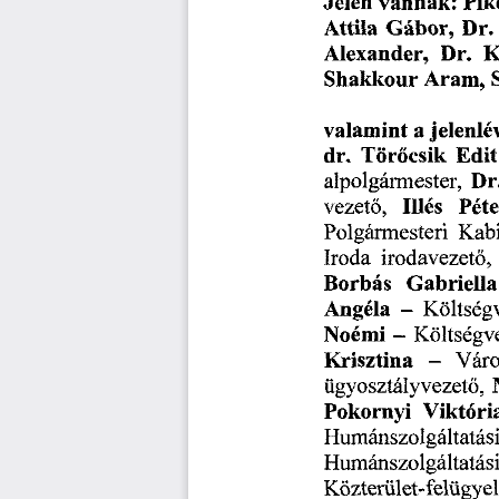
Jelen
vannak:
Pik
Attila
Gábor,
Dr.
Alexander,
K
Dr.
Shakkour
Aram,
valamint
jelenlé
a
dr.
Edit
Törőcsik
alpolgármester,
Dr
Illés
vezető,
Pét
Polgármesteri
Kab
irodavezető,
Iroda
Borbás
Gabriella
Angéla
Költségv
-
Noémi
Költségve
-
Krisztina
Váro
-
ügyosztályvezető,
Viktóri
Pokornyi
Humánszolgáltatás
Humánszolgáltatás
Közterület-felügyel