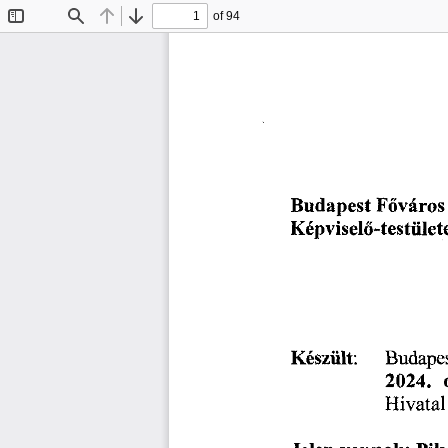
of 94
Toggle
Find
Previous
Next
Sidebar
Budapest
Főváros
Képviselő-testület
Budape
Készült:
2024.
Hivatal