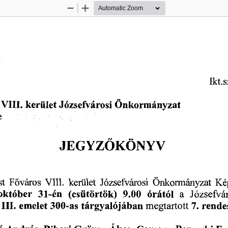
Zoom
Zoom
Out
In
Ikt.s
VIII.
Józsefvárosi
kerület
Önkormányzat
e
JEGYZŐKÖNYV
Vili,
st
kerület
Főváros
Józsefvárosi
Kép
Önkormányzat
október
31-én
a
órától
9.00
Józsefvá
(csütörtök)
tárgyalójában
megtartott
emelet
7.
rende
III.
300-as