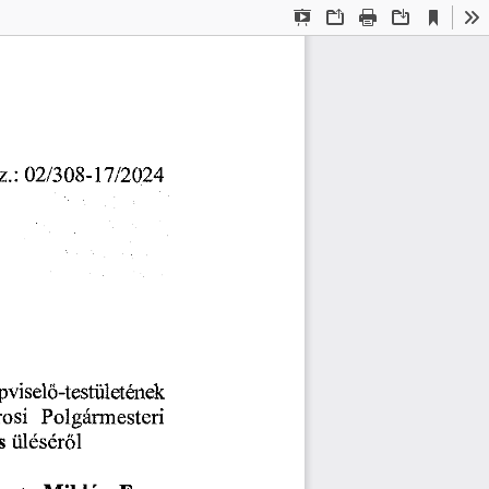
Current
Presentation
Open
Print
Download
To
View
Mode
z.:
02/308-17/2024
viselő-testületének
rosi
Polgármesteri
s
üléséről