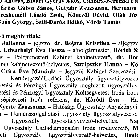
András,
György
Camara-Bereczki
ó
Bihari
Ákos,
Fe
János,
Zsuzsanna,
Hermann
Gábor
Erőss
Gutjahr
Oláh
Zsolt,
ecskeméti
Könczöl
Dávid,
László
Józ
Soós
Vörös
György,
Tamás
Szili-Darók
Ildikó,
meghívottak:
vő
Julianna
jegyző,
Bojsza
dr.
Krisztina
aljegyz
-
-
Tessza
-
S
Udvarhelyi
Éva
Hőrich
.
alpolgármester,
er
Polgármesteri
kabinetvezető,
dr.
Dó
Kabinet
-
kabinetvezetö-helyettes,
Sztripszky
Kö
Hanna
inet
-
Mandula
-
Szervezési
Kabinet
Czira
Éva
Jegyzői
ügyosztályvezet
Ügyosztály
-
Kerületgazdálkodási
etési
Pénzügyi
Ügyosztály
ügyosztályv
és
megbízott
Pénzügyi
és
irod
tési
Költségvetési
Ügyosztály
Iroda
dr.
Éva
sépítészeti
Kóródi
Iroda
referens,
-
Ha
-
Hatósági
Nyeste
Ügyosztály
Anyakönyvi
Zsuzsanna
a
Ügyosztály
-
Humánszolgáltatási
ügyosztályvezető,
ügyosztályvezető-helyettes,
i
Ügyosztály
Nag
M
irodavezető,
Ügyosztály
Családtámogatási
i
Iroda
Ügyosztály
ügyosztályvezető-helyettes,
eti
Benic