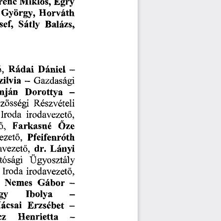
Egry
renc
Miklós,
György,
Horváth
Balázs,
sef,
Sátly
Dániel
Rádai
ő,
-
zilvia
Gazdasági
-
Dorottya
mján
-
Részvételi
zösségi
irodavezető,
Iroda
ő,
Farkasné
Öze
Pfeifenróth
ezető,
avezető,
dr.
Lányi
Ügyosztály
tósági
irodavezető,
Iroda
Gábor
Nemes
-
Ibolya
y
-
ácsai
Erzsébet
-
Henrietta
z
-