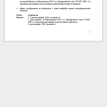
átcsoportosításnak az Önkormányzat 2024. évi költségvetéséről szóló 43/2023. (XII. 14.) 
önkormányzati rendelet soron következő módosításában történő átvezetésére; 
4. 
felkéri a 
polgármestert az előterjesztés 4. számú melléklete szerinti szerződésmódosítás 
aláírására.
Felelős: 
polgármester
Határidő: 
1
-
2. pontok esetében: 2024. november 21., 
3.  pont  esetében:  az  Önkormányzat  2024.  évi  költségvetésről  szóló  43/2023. 
(XII. 14.) ö
nkormányzati rendelet soron következő módosítása, 
4. pont esetében: 2024. december 4.
1