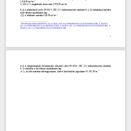
2.456 Ft/m²/év; 
2
2
c) 500 m
-
t meghaladó része után 2.950 Ft/m
/év.
3. §
A telekadóról szóló 39
/2014. (XI. 13.) önkormányzati rendelet 6. § (2) bekezdése helyébe 
a következő rendelkezés lép:
2
„(2) A telekadó mértéke 536 Ft/m
/év.”
*
RENDELKEZÉSEI BEÉPÍTVE A
Z 57
/20
1
0
. (XII. 
30
.) 
ÖNKORMÁNYZATI RENDELETBE
, 
A
38
/20
1
4
. 
(X
I. 
13
.) 
ÖNKORMÁNYZATI RENDELETBE
,
A
3
9
/20
1
4
. (X
I. 
13
.) 
ÖNKORMÁNYZATI RENDELETBE
,
A
40
/20
1
4
. (X
I. 
13
.) 
ÖNKORMÁNYZATI RENDELETBE
.
1
4. §
A magánszemély kommunális adójáról szóló 40/2014. (XI. 13.) önkormányzati rendelet 
4. §
-
a helyébe a következő 
rendelkezés lép:
„4. § Az adó mértéke adótárgyanként, illetve lakásbérleti jogonként 45 592 Ft/év.”