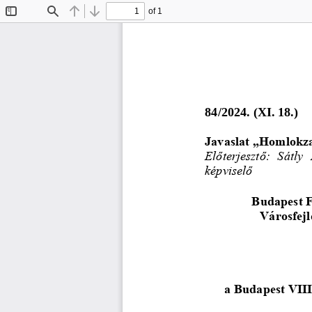
of 1
Toggle
Find
Previous
Next
Sidebar
84/2024. (XI. 18.)
Javaslat „Homlokza
Előterjesztő:
Sátly 
képviselő
Budapest F
Városfejl
a Budapest VIII.