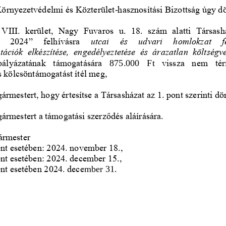
 Környezetvédelmi és Közterület
-
hasznosítási
Bizottság úgy dö
VIII.  kerület, 
Nagy  Fuvaros  u.  18.  szám
alatti  Társash
  2024”  felhívásra
utcai   és   udvari   homlokzat   f
ciók  elkészítése,  engedélyeztetése  és  árazatlan  költségve
pályázatának 
támogatására 
875.000   Ft
vissza  nem  tér
 kölcsöntámogatást ítél meg,
gármestert, hogy 
értesítse a Társasházat az 1. pont szerinti dö
gármestert a támogatási szerződés aláírására.
ármester
ont esetében: 2024. november 18., 
ont esetében: 2024. december 15., 
ont esetében 2024. dece
mber 31.