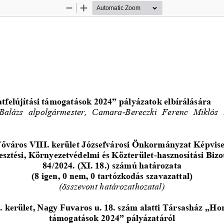
Zoom
Zoom
Out
In
tfelújítási támogatások 2024” pályázatok elbírálására
 Balázs  alpolgármester, 
Camara
-
Bereczki  Ferenc  Miklós  
őváros VIII. kerület Józsefvárosi Önkormányzat Képvise
esztési, Környezetvédelmi és Közterület
-
hasznosítási 
Bizo
84/2024. (XI. 18.) számú határozata
(8 igen, 0 nem, 0 tartózkodás szavazattal)
(összevont határozathozatal)
 kerület, 
Nagy Fuvaros u. 18. 
szám alatti Társasház „Hom
támogatások 2024” pályázatáról