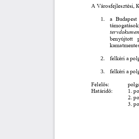
A 
Városfejlesztési,
1.
a  Budapest  
támogatások
tervdokumentá
benyújtott  
kamatmentes
2.
felkéri a pol
felkéri a pol
3.
Felelős:
polg
Határidő: 
1. p
2. p
3. p