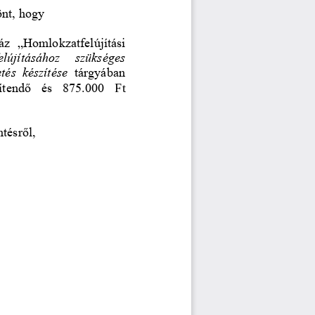
nt, hogy 
áz 
„Homlokzatfelújítási 
elújításához   szükséges
tés  készítése 
tárgyában 
ítendő  és  875.000
Ft 
ntésről,