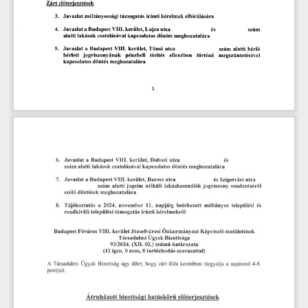
előterjesztések
Zárt
3.
iránti
Javaslat
méltányossági
kérelmek
elbírálására
támogatás
4.
VIII.
és
a
szám
Javaslat
Budapest
kerület,
Lujza
utca
alatti
csatolásával
döntés
lakások
kapcsolatos
meghozatalára
Budapest
bérlő
5.
VIII.
Tömő
szám
Javaslat
kerület,
utca
alatti
a
bérleti
ellenében
megszüntetésével
térítés
történő
jogviszonyának
pénzbeli
döntés
kapcsolatos
meghozatalára
1
6.
Budapest
VIII.
utca
Javaslat
a
és
kerület,
Dobozi
alatti
lakások
csatolásával
kapcsolatos
meghozatalára
szám
döntés
Javaslat
7.
a
Baross
és
utca
Budapest
VIII.
kerület,
utca
Szigetvári
alatti
rendezéséről
szám
jogcím
lakáshasználók
jogviszony
nélküli
döntések
szóló
meghozatalára
8.
2024.
11.
települési
és
november
napjáig
beérkezett
Tájékoztatás
a
méltányos
iránti
kérelmekről
rendkívüli
települési
támogatás
VIII.
Főváros
kerület
Józsefvárosi
Önkormányzat
Képviselő-testületének
Budapest
Társadalmi
Ügyek
Bizottsága
93/2024.
határozata
(XII.
02.)
számú
(12
igen,
0
nem,
0
tartózkodás
szavazattal)
Társadalmi
A
hogy
zárt
ülés
napirend
4-8.
Ügyek
Bizottság
úgy
dönt,
keretében
tárgyalja
a
pontjait.
előterjesztések
Átruházott
bizottsági
hatáskörű