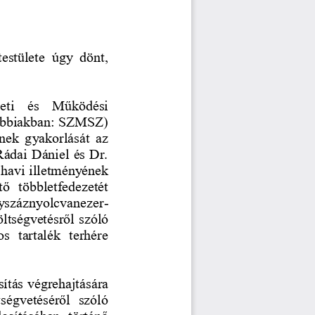
testülete  úgy  dönt, 
zeti   és   Működési 
vábbiakban: SZMSZ) 
nek  gyakorlását  az 
ádai Dániel és Dr. 
 havi illetményének 
ő  többletfedezetét 
yszáznyolcvanezer
-
ltségvetésről szóló 
s  tartalék  terhére 
sítás végrehajtására 
ségvetéséről  szóló 