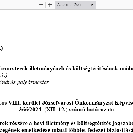
Zoom
Zoom
Out
In
.)
gármesterek illetményének és költségtérítésének módo
tés)
 András polgármester
os VIII. kerület Józsefvárosi Önkormányzat Képvis
366/2024. (XII. 12.) számú határozata 
ek részére a havi illetmény és költségtérítés jogszabá
zegének emelkedése miatti többlet fedezet bi
ztosítás