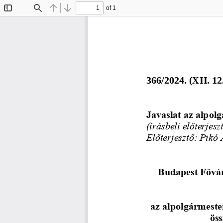
of 1
Toggle
Find
Previous
Next
Sidebar
366/2024. (XII. 12
Javaslat az alpol
(írásbeli előterjesz
Előterjesztő: Pikó
Budapest Fővár
az alpolgármester
öss