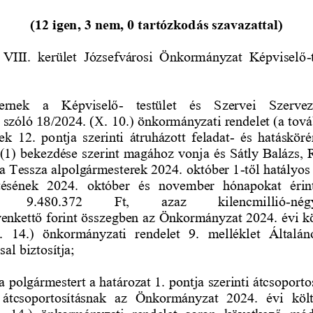
(12 igen, 3 nem, 0 tartózkodás szavazattal)
 VIII.  kerület  Józsefvárosi  Önkormányzat  Képviselő
-
ernek   a   Képviselő
-
testület   és   Szervei   Szerve
 szóló 
18/2024. (X.
10.) önkormányzati rendelet (a to
k  12.  pontja  szerinti  átruházott  feladat
-
és  hatásköré
1) bekezdése szerint magához vonja és Sátly Balázs, R
a Tes
sza alpolgármesterek 2024. október 1
-
től hatályos
ítésének  2024.  október  és  november  hónapokat  érint
9.480.372 
Ft, 
azaz 
kilencmillió
-
nég
enkett
ő
forint összegben az Önkormányzat 2024. évi kö
  14.)  önkormányzati  rendelet  9.  melléklet  Általáno
sal biztosítja; 
a polgármestert a határozat 1. pontja szerinti átcsoport
o
z  átcsoportosításnak  az  Önkormányzat  2024.  évi  költ