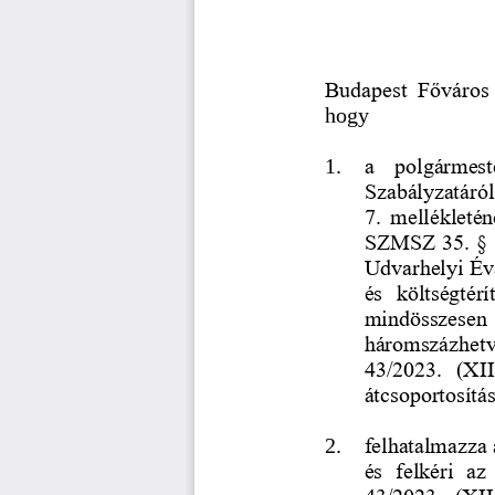
Budapest  Főváros 
hogy 
1. 
a   polgármest
Szabályzatáról
7.  mellékleténe
SZMSZ 35. § (
Udvarhelyi Év
és  költségtér
mindösszesen 
háromszázhetv
43/2023.  (XII.
átcsoportosítás
2. 
felhatalmazza 
és  felkéri  a