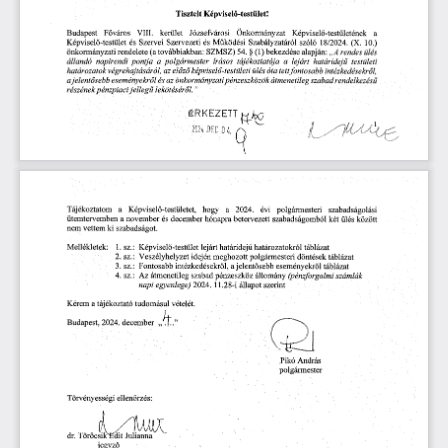
Tisztelt
Képviselő-testület!
Budapest
kerület
Önkormányzat
a
Főváros
VIII.
Józsefvárosi
Képviselő-testületének
Képviselő-testület
Szervezeti
szóló
(X.
Működési
18/2024.
és
Szervei
és
Szabályzatáról
10.)
SZMSZ)
alapján:
(1)
rendes
önkormányzati
rendelete
továbbiakban:
54.
§
bekezdése
ülés
(a
„A
tájékoztatója
testületi
napirendi
pontja
polgármester
lejárt
állandó
a
írásos
a
határidejű
végrehajtásáról,
az
fontosabb
előző
képviselő-testületi
tett
határozatok
ülés
óta
intézkedésekről,
ajelentősebb
önkormányzati
pénzeszközök
átmenetileg
szabad
rendelkezésű
eseményekről
és
az
részének
pénzpiaci
lekötéséről.
”
jellegű
ÉRKEZETT^
;2024
DEC
04,
évi
a
Képviselő-testületet,
hogy
polgármesteri
a
2024.
szabadságolási
Tájékoztatom
december
között
ütemtervemben
a
hónapra
betervezett
ülés
november
és
szabadságomból
két
vettem
ki
szabadságot.
nem
sz.:
Képviselő-testület
lejárt
határidejű
Mellékletek:
1.
határozatokról
táblázat
döntések
idején
meghozott
polgármesteri
táblázat
2.
sz.:
Veszélyhelyzet
Fontosabb
a
táblázat
3.
sz.:
intézkedésekről,
jelentősebb
eseményekről
átmenetileg
szabad
pénzeszköz
számlák
sz.:
Az
állomány
(pénzforgalmi
4.
egyenlege)
állapot
napi
2024.
1.28-i
szerint
1
a
tájékoztató
tudomásul
vételét.
Kérem
2024.
december
Budapest,
Pikó
András
polgármester
ellenőrzés:
Törvényességi
(Lzw
rdit
Julianna
dr.
Töröcsik
jegyző