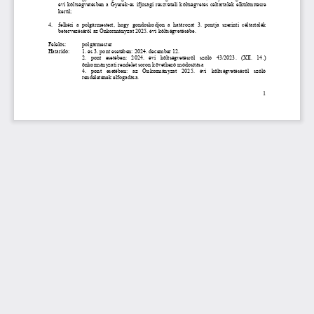
évi költségvetésben a Gyerek
-
és ifjúsági részvételi költségvetés céltartalék elkülönítésre 
kerül;
4. 
felkéri  a  polgármestert,  hogy  gondoskodjon  a  határ
ozat  3.  pontja  szerinti  céltartalék 
betervezéséről az Önkormányzat 2025. évi költségvetésébe.
Felelős: 
polgármester
Határidő: 
1. és 3. pont esetében: 2024. december 12.
2.  pont  esetében:  2024.  évi  költségvetésről  szóló  43/2023.  (XII.  14.) 
önkormányzati 
rendelet soron következő módosítása
4.  pont  esetében:  az  Önkormányzat  2025.  évi  költségvetéséről  szóló 
rendeletének elfogadása.
1