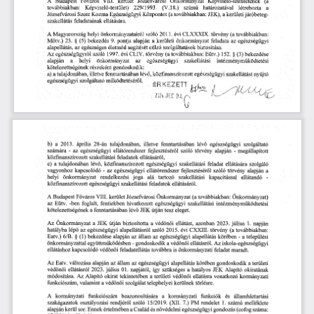
A
Budapest
Főváros
VIII.
Józsefvárosi
Önkormányzat
kerület
Képviselő-testületének
(a
229/1993.
határozatával
a
továbbiakban:
Képviselő-testület)
(V.18.)
létrehozta
számú
Józsefvárosi
JEK),
kerületi
Kozma
Központot
a
járóbeteg
Szent
Egészségügyi
(a
továbbiakban:
ellátására.
szakellátás
feladatainak
helyi
önkormányzatairól
évi
CLXXXIX.
szóló
2011.
törvény
(a
továbbiakban:
A
Magyarország
Mötv.)
23.
§
bekezdés
pontja
alapján
önkormányzat
egészségügyi
(5)
9.
a
feladata
kerületi
az
egészséges
alapellátás,
életmód
segítését
célzó
szolgáltatások
az
biztosítása.
egészségügyről
CLIV.
törvény
továbbiakban:
152.
§
(3)
Az
1997.
Eütv.)
bekezdése
szóló
évi
(a
a
helyi
egészségügyi
intézménymüködtetési
alapján
önkormányzat
az
szakellátási
kötelezettségének
részeként
gondoskodik:
illetve
közfinanszírozott
egészségügyi
a
fenntartásában
a)
tulajdonában,
szakellátást
nyújtó
lévő,
szolgáltató
D
működtetéséről,
,
.
T
egészségügyi
/r7rT
érkezett
2024
DEC
0
4.
J
b)
április
tulajdonában,
fenntartásában
lévő
egészségügyi
a
2013.
illetve
szolgáltató
28-án
egészségügyi
számára
alapján
-
az
ellátórendszer
fejlesztéséről
szóló
törvény
-
megállapított
szakellátási
közfinanszírozott
feladatok
ellátásáról,
a
lévő,
egészségügyi
feladat
ellátására
szolgáló
c)
tulajdonában
közfinanszírozott
szakellátási
alapján
kapcsolódó
ellátórendszer
az
egészségügyi
szóló
törvény
vagyonhoz
-
fejlesztéséről
a
helyi
rendelkezési
joga
tartozó
kapacitással
ellátandó
-
önkormányzat
alá
szakellátási
közfinanszírozott
egészségügyi
feladatok
szakellátási
ellátásáról.
Budapest
VIII.
továbbiakban:
Főváros
kerület
Józsefvárosi
Önkormányzat
A
(a
Önkormányzat)
egészségügyi
-ben
fentiekben
az
Eütv.
hivatkozott
intézménymüködtetési
foglalt,
szakellátási
útján
tesz
kötelezettségének
lévő
JEK
eleget.
a
fenntartásában
Önkormányzat
a
Az
a
JEK
biztosította
2023.
napján
útján
védőnői
ellátást,
azonban
július
1.
hatályba
lépő
alapellátásról
CXXIII.
egészségügyi
szóló
törvény
az
2015.
évi
(a
továbbiakban:
§
bekezdése
alapján
egészségügyi
Eatv.)
6/B.
(1)
az
alapellátás
körében
települési
az
-
a
állam
a
védőnői
iskola-egészségügyi
együttműködésben
-
gondoskodik
ellátásról.
önkormányzattal
Az
önkormányzati
ellátáshoz
védőnői
feladatellátás
feladat
kapcsolódó
továbbra
is
maradt.
változása
alapján
állam
alapellátás
körében
Az
Eatv.
az
az
egészségügyi
a
területi
gondoskodik
július
hatályos
ellátásról
JEK
Alapító
01.
szükséges
a
okiratának
védőnői
2023.
napjától,
így
tekintetében
kormányzati
Az
a
területi
ellátásra
módosítása.
Alapító
védőnői
vonatkozó
okirat
telephelyei
törlésre.
fúnkciószám,
valamint
a
védőnői
szolgálat
kerülnek
funkciószám
és
A
kormányzati
a
kormányzati
beazonosítására
funkciók
államháztartási
1.
rendjéről
(XII.
rendelet
melléklete
osztályozási
szóló
7.)
PM
számú
szakágazatok
15/2019.
kerül
sor.
és
Ennek
a
Család
(cofog
alapján
értelmében
nővédelmi
egészségügyi
gondozás
száma: