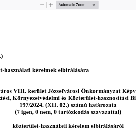
Zoom
Zoom
Out
In
.) 
t
-
használati kérelmek elbírálására 
áros VIII. kerület Józsefvárosi Önkormányzat Képv
ztési
, Környezetvédelmi 
és Közterület
-
hasznosítási 
Bi
197/2024. (XI
I
. 
02.) számú határozata
(
7 igen, 0 nem, 0 tartózkodás szavazattal
)
közterület
-
használati kérelem elbírálásáról