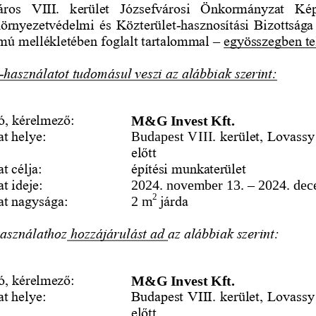
ros  VIII.  kerület  Józsefvárosi  Önkormányzat  Kép
Környezetvédelmi és Közterület
-
hasznosítási Bizottság
ámú mellékletében foglalt tartalommal 
–
egyösszegben tel
-
használatot tudomásul veszi az alábbiak szerint:
ó, kérelmező:
M&G Invest Kft.
at helye:
Budapest VIII. 
kerület, Lovassy
előtt 
t célja:
építési munkaterület 
t ideje:
2024. november 13. 
–
2024. dec
2 
at nagysága
:
2 m
járda 
asználathoz
hozzájárulást ad 
az alábbiak szerint:
ó, kérelmező:
M&G Invest Kft.
at helye:
Budapest VIII. kerület, Lovassy
előtt 