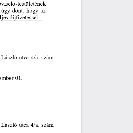
viselő
-
testületének 
a úgy dönt, hogy az 
jes díjf
izetéssel 
–
 László utca 4/a. szám 
ember 01.
 László utca 4/a. szám 