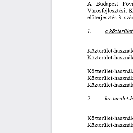
A  Budapest  Fővá
Városfejlesztési, 
előterjesztés 3. sz
1.
a közterület
Közterület
-
használ
Közterület
-
használ
Közterület
-
használa
Közterület
-
használa
Közterület
-
használ
2.
közterület
-
h
Közterület
-
használ
Közterület
-
használ