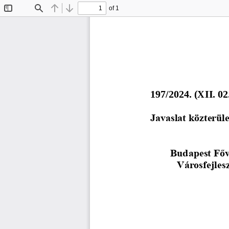
of 1
Toggle
Find
Previous
Next
Sidebar
197/2024. (XI
I
. 
02
Javaslat közterüle
Budapest Főv
Város
fejles