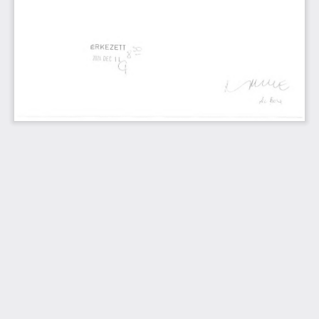
ÉRKEZETT
11.
202A
DEC