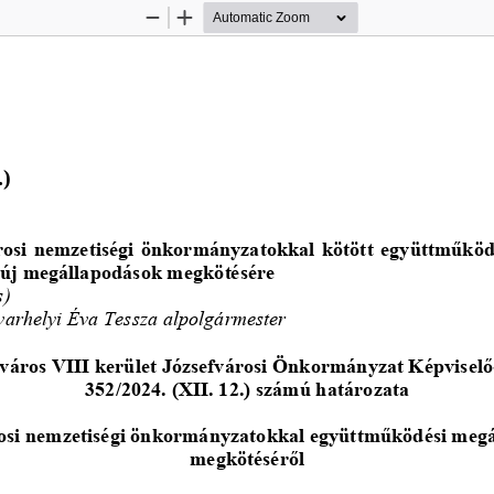
Zoom
Zoom
Out
In
.)
árosi nemzetiségi önkormányzatokkal kötött együttműköd
s új megállapodások megkötésére
s)
varhelyi Éva 
Tessza alpolgármester
város VIII kerület Józsefvárosi Önkormányzat Képviselő
352/2024. (XII. 12.) számú határozata
rosi nemzetiségi önkormányzatokkal együttműködési meg
megkötéséről