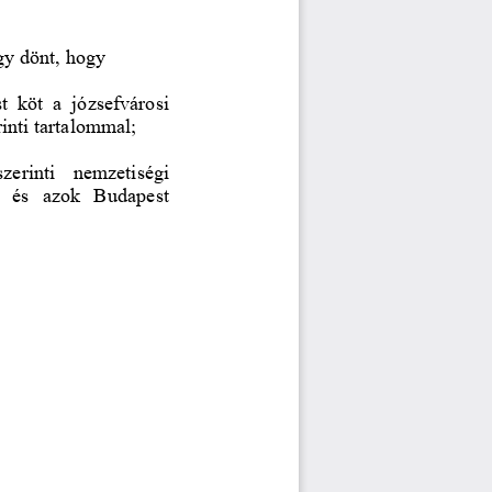
úgy dönt, hogy
 köt  a  józsefvárosi 
inti tartalommal;
zerinti  nemzetiségi 
  és  azok  Budapest 