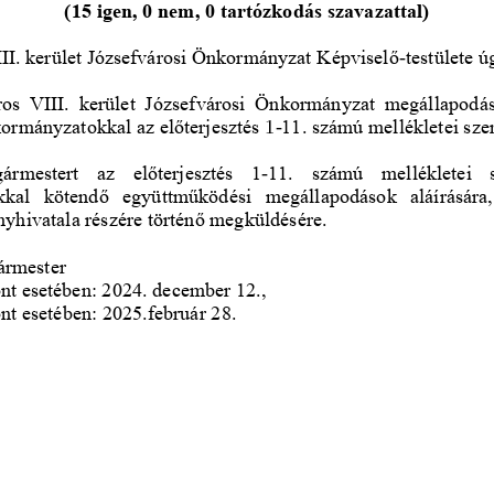
(15 igen, 0 nem, 0 tartózk
odás szavazattal)
II. kerület Józsefvárosi Önkormányzat Képviselő
testülete 
-
s  VIII.  kerület  Józsefvárosi  Önkormányzat  megállapodást 
ormányzatokkal az előterjesztés 
1
-
11. számú mellékletei szer
gármestert  az  előterjesztés  1
-
11.  számú  mellékletei  s
al  kötendő  együttműködési  megállapodások  aláírására,
hivatala részére tö
rténő megküldésére.
ármester
ont esetében: 2024. december 12.,
ont esetében: 2025.február 28.