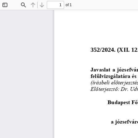
of 1
Toggle
Find
Previous
Next
Sidebar
352/2024. (XII. 12
Javaslat a józsefv
felülvizsgálatára é
(írásbeli előterjeszté
Előterjesztő: Dr. Ud
Budapest Fő
a józsefvá