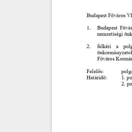
Budapest Főváros VI
Budapest  Főváro
1. 
nemzetiségi önk
2. 
felkéri  a  pol
önkormányzatokk
Főváros Kormány
Felelős: 
polg
Határidő: 
1. p
2. p