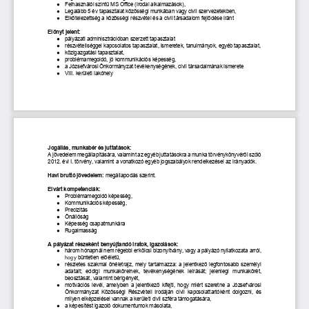
●
Felhasználói szintű MS Office (irodai alkalmazások),
●
Legalább 5 év tapasztalat közösségi munkában vagy civil szervezetekben,
●
Elkötelezettség a közösségi részvétel és a civil társadalom fejlődése iránt
Előnyt jelent: 
●
pályázati adminisztrációban szerzett tapasztalat
●
részvételiséggel kapcsolatos tapasztalat, ismeretek, tanulmányok, egyéb tapasztalat,
●
közigazgatási tapasztalat,
●
problémamegoldó, jó kommunikációs képesség,
●
a Józsefvárosi Önkormányzat tevékenységének, civil társadalmának ismerete
●
VIII. kerületi lakóhely
Jogállás, munkabér és juttatások:
A jövedelem megállapítására, valamint az egyéb juttatásokra a munka törvénykönyvéről szóló 
2012. évi I. törvény, valamint a vonatkozó egyéb jogszabályok rendelkezései az irányadók.
Havi bruttó jövedelem:
megállapodás szerint.
Elvárt kompetenciák:
●
Problémamegoldó képesség,
●
Kommunikációs képesség,
●
Precizitás
●
Önállóság
●
Képesség csapatmunkára
●
Rugalmasság
A pályázat részeként benyújtandó iratok, igazolások:
●
három hónapnál nem régebbi erkölcsi bizonyítvány, vagy a pályázó nyilatkozata arról, 
hogy 
büntetlen előéletű,
●
részletes szakmai önéletrajz, mely tartalmazza: a jelentkező legfontosabb személyi 
adatait;  eddigi  munkaköreinek,  tevékenységének  leírását;  jelenlegi  munkakörét, 
beosztását, valamint bérigényét,
●
motivációs levél,  amelyben a jelentkező  kifejti, hogy miért szeretne  a  Józsefvárosi 
Önkormányzat  Közösségi  Részvételi  Irodáján  civil  kapcsolattartóként  dolgozni,  és 
milyen elképzelései vannak a kerületi civil szféra támogatására,
●
a képesítést igazoló dokumentumok másolata,