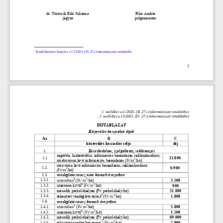
dr. Törőcsik Edit Julianna
Pikó András
jegyző
polgármester

Rendelkezései beépítve a 13/202
3. (IV.27
.) önkormányzati rendeletbe.
1
1. melléklet a
2
./202
5
. (II. 27.
) önkormányzati rendelethez
„1. melléklet a 
13/2023. (IV. 27.) 
önkormányzati 
rendelethez
DÍJTÁBLÁZAT
Közt
erület
-
használati díjak
A
x
B
C
közterület
-
használat célja
díj
1.
Kereskedelem, szolgáltatás, reklámozás
cégtábla, 
hirdetőtábla, információs berendezés, reklámhordozó
, 
1
.
1
13.800
2
utcabútoron lévő információs berendezés
(Ft/m
/hó)
utasvárón lévő 
információs berendezés, reklámhordozó 
1
.2
.
6.900
2
/hó)
(Ft/m
1.
3
.
vendéglátó terasz nem kiemelt övezetben
1
2
1.
3
.1
.
szezonban
(Ft/ m
/hó)
3.500
2
2
1.3.
2.
szezonon kívül
/hó)
(Ft/ m
900
1.3.
3.
második parkolóhelyen (Ft/ parkolóhely/hó)
51.800
3 
2
1.3.
4.
téliesített
vendéglátó terasz
(Ft/ m
/hó)
1.800
1.
4.
vendéglátó terasz kiemelt övezetben
1
2
1.
4
.1.
szezonban
(Ft/ m
/hó)
5.800
2
2
1.
4
.2.
szezonon kívül
(Ft/ m
/hó)
1.500
1.
4
.3.
második parkolóhelyen (Ft/ parkolóhely/hó)
69.000
3
2
1.
4
.4.
téliesített vendéglátó terasz
(Ft/ m
/hó)
2.900