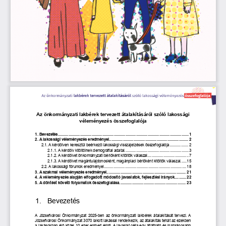
Az
önkormányzati
lakbérek
tervezett
átalakításáról
szóló
lakossági
véleményezés
összefoglalója
1.
Bevezetés
............................................................................................................................
1
2.
A
lakossági
véleményezés
eredményei
...........................................................................
2
2.1.
A
kérdőíven
keresztül
beérkező
lakossági
visszajelzések
összefoglalója
..................
2
2.1.1.
A
kérdőív
kitöltőinek
demográfiai
adatai
.............................................................
3
2.1.2.
A
kérdőívet
önkormányzati
bérlőként
kitöltők
válaszai
.......................................
7
2.1.3.
A
kérdőívet
magántulajdonosként,
magánpiaci
bérlőként
kitöltők
válaszai
......
15
2.2.
A
lakossági
fórumok
eredményei
..............................................................................
18
3.
A
szakmai
véleményezés
eredményei
...........................................................................
21
4.
A
véleményezés
alapján
elfogadott
módosító
javaslatok,
fejlesztési
irányok
...........
22
5.
A
döntést
követő
folyamatok
összefoglalása
...............................................................
23
1.
Bevezetés
A
Józsefvárosi
Önkormányzat
2025-ben
az
önkormányzati
lakbérek
átalakítását
tervezi.
A
Józsefvárosi
Önkormányzat
3070
lakott
lakással
rendelkezik,
az
átalakítás
tehát
az
ezekben
a
lakásokban
élő
közel
10
ezer
embert
érinti.
A
javaslat
célja
egy
átlátható
és
igazságosabb