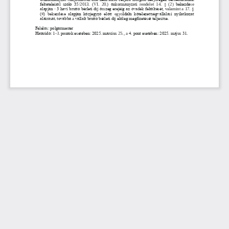
feltételeiről  szóló  35
/
2013.  (VI.  20.) 
önkormányzati 
rendelet  14. 
§ 
(2) 
bekezdé
s
e 
alapján 
-
3 havi bruttó bérleti díj összeg erejéig az 
óvadék 
feltöltését
, 
valamint 
a 
17. 
§ 
(4)  bekezdése  a
lapján
közjegyző  előtt 
egyo
ldalú 
kötelezettségvállalási  nyilatkozat 
aláírását, továbbá 
a 
vállalt bruttó bérleti díj előleg megfizetését telj
esítse.
Felelős: polgármester
Határidő: 
1
-
3. 
pontok esetében: 2025. március 
25.
, 
a 
4. pont esetében: 2025. 
május 3
1.