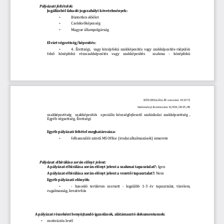
Pályázati feltételek:
Jogállásból fakadó jogszabályi követelmények:
Büntetlen 
előélet
-
Cselekvőképesség
-
Magyar állampolgárság
-
Elvárt végzettség/képesítés:
4.  Érettségi,    vagy  középfokú  szakképesítés  vagy  szakképesítés-ráépülés  
-
felső
    középfokú    részszakképesítés    vagy    szakképesítés        szakma    -    középfokú 
KÖZSZOLGÁLLÁS sorszám: 102372
Intézményi iktatószám: K/034/2025/KI
szakképzettség    szakképesítés    speciális 
 készségfejlesztő
  szakiskolai  szakképzettség  , 
Egyéb végzettség, Érettségi
Egyéb pályázati feltétel meghatározása:
felhasználói 
szintű
 MS Office (irodai alkalmazások) ismerete
-
Pályázat elbírálása során 
előnyt
 jelent:
A pályázat elbírálása során 
előnyt
 jelent a szakmai tapasztalat?:
 Igen
A pályázat elbírálása során 
előnyt
 jelent a 
vezetői
 tapasztalat?:
 Nem
Egyéb pályázati 
előnyök:
-   hasonló   területen   szerzett   -   legalább   1-3   év   tapasztalat,   türelem, 
-
rugalmasság, kreativítás 
A pályázat részeként benyújtandó igazolások, alátámasztó dokumentumok:
motivációs levél
-