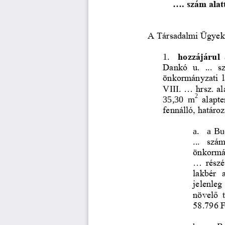
...
. szám ala
A Társadalmi Ügyek 
1.
hozzájárul 
Dankó  u. 
..
.  s
önkormányzati  l
VIII. 
...
hrsz. a
2
35,30
m
alapte
fennálló, határoz
a.
a 
Bu
.  szám
..
önkormán
...
részé
lakbér  
jelenleg
növelő  t
58.796 F