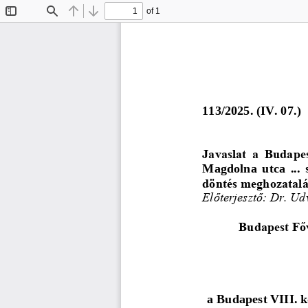
of 1
Toggle
Find
Previous
Next
Sidebar
11
3
/2025. (IV. 07.)
Javaslat  a  Budapes
Magdolna  utca 
..
. 
döntés meghozatal
Előte
rjesztő: Dr. Ud
Budapest Főv
a Budapest VIII
. 