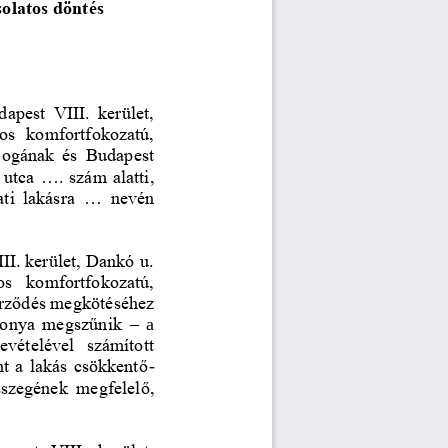
olatos döntés 
udapest  VIII.  kerület, 
tos  komfortfokozatú, 
 jogának  és  Budapest 
 utca 
...
. szám alatti, 
i  lakásra 
...
nevén 
III. kerület, Dankó u. 
tos  komfortfokozatú,
rződés megkötéséhez 
iszonya  megszűnik 
–
a 
evételével  számított 
nt a lakás csökkentő
-
sszegének  megfelel
ő, 