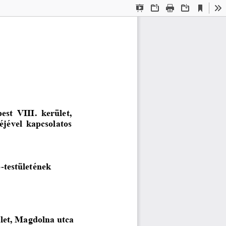
Current
Presentation
Open
Print
Download
To
View
Mode
pest  VIII.  kerület, 
éjével  kapcsolatos 
ő
testületének
-
ület, Magdolna utca 