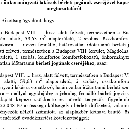
tti önkormányzati lakások bérleti jogának cseréjével kapcs
meghozataláról
Bizottság úgy dönt, hogy
a 
Budapest  VIII. 
..
.  hrsz.  alatt  felvett,  természetben  a  B
2
zám  alatti,  59,63  m
alapterületű,  2  szobás,  összkomfor
akásra 
...
nevén  fennálló,  határozatlan  időtartamú  bérleti 
latt felvett, természetben a Budapest VIII. kerület, Magdolna
rületű,  1  szobás,  komfortos  komfortfokozatú,  önkormányzat
atlan időtartamú 
bérleti jogának cseréjéhez
, azaz:
dapest VIII. 
..
. hrsz. alatt felvett, természetben a Budapest V
2
  al
alapterületű,  2  szobás,  összkomfor
atti,   59,63   m
yzati lakásra vonatkozó, határozatlan időtartamú bérleti
sze
re 
–
mellyel  egyidejűleg  a  jelenleg  fennálló  bérleti  jogv
alapját  képező  csökkentő  és  növelő  tényezők  figyelemb
 22.048 Ft/hó összegű költségelvű bérleti díjfizetési, valami
ényezők  nélkül  számított,  az  alaplakbér  kéthavi  bruttó
ö
t mértékű óvadékfizetési kötelezettséggel;