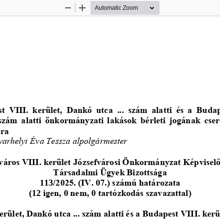
Zoom
Zoom
Out
In
t  VIII.  kerület,  Dankó  utca 
.
.
.  szám  alatti  és  a  Buda
 szám  alatti  önkormányzati  lakások  bérleti  jogának  cser
ára
varhelyi Éva Tessza alpolgármester
áros VIII. kerület Józsefvárosi Önkormányzat Képvisel
Társadalmi Ügyek Bizottsága
11
3
/2025. (IV. 07.) számú határozata
(
12
igen, 0 nem, 0 tartózkodás szavazattal)
kerület, Dankó utca 
..
. szám alatti és a Budapest VIII. ker