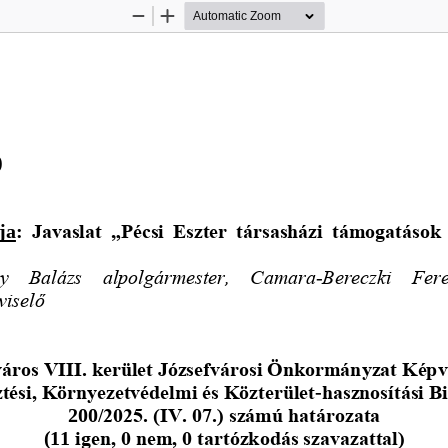
Zoom
Zoom
Out
In
)
ja
: 
Javaslat „
Pécsi 
Eszter társasházi
támogatások 
ly   Balázs
alpolgármester,   Camara
-
Bereczki   Fere
viselő
áros VIII. kerület Józsefvárosi Önkormányzat Képv
zté
si, Környezetvédelmi és Közterület
-
hasznosítási B
200
/2025. (IV. 07.) számú határozata
(1
1
igen, 0 nem, 0 tartózkodás szavazattal)