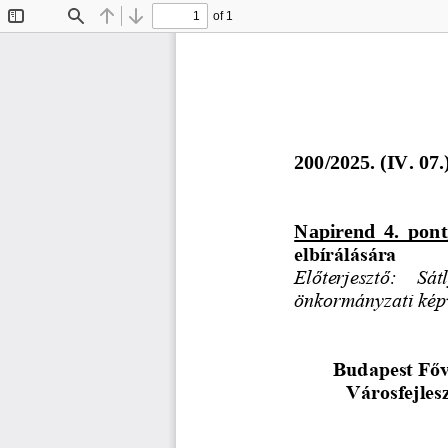
of 1
Toggle
Find
Previous
Next
Sidebar
200
/2025. (IV. 07.
Napirend  4.  pont
elbírálására
Előterjesztő:   Sát
önkormányzati kép
Budapest Főv
Városfejles