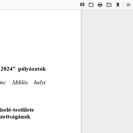
Current
Presentation
Open
Print
Download
To
View
Mode
2024” pályázatok 
nc   Miklós   helyi 
iselő
-
testülete
izottságának