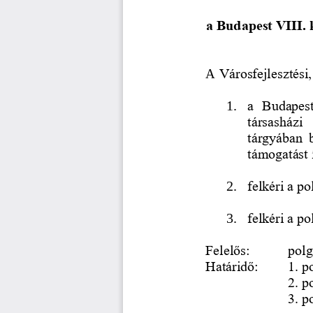
a Budapest VIII. k
A 
Városfejlesztési
1.
a  Budapest 
társasházi 
tárgyában  
támogatást 
2.
felkéri a po
3.
felkéri a p
Felelős:
polg
Határidő: 
1. p
2. p
3. p