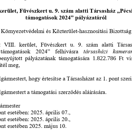
erület, 
Füvészkert u. 9. 
szám alatti Társasház „Pécsi
támogatások 2024” 
pályázatáról
, Környezetvédelmi és Közterület
-
hasznosítási
Bizottság
 VIII.  kerület, 
Füvészkert  u.  9.  szám
alatti  Társa
támogatások  2024”  felhívásra
társasházi  kamerar
benyújtott  pályázatának 
támogatására 
1.822.786  Ft
vi
ítél meg,
lgármestert, hogy értesítse a Társasházat az 1. pont szeri
olgármestert a tám
ogatási szerződés aláírására.
ármester
ont esetében: 2025. április 07.,
ont esetében: 2025. április 20.,
ont esetében 2025. május 10.