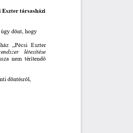
 Eszter társasházi 
 úgy dönt, hogy 
sház 
„
Pécsi  Eszter 
endszer  létesítése 
ssza  nem  térítendő 
nti döntésről,