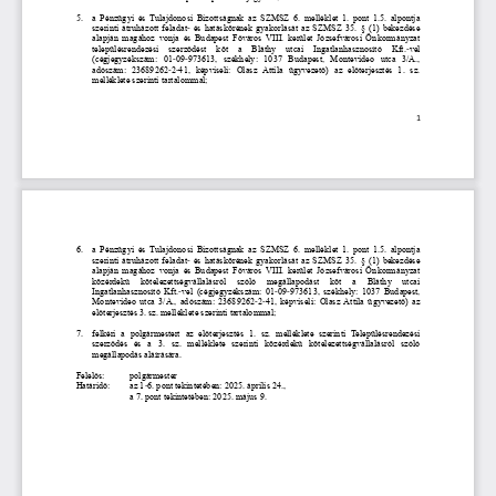
5.
a  Pénzügyi  és  Tulajdonosi  Bizottságnak  az  SZMSZ  6.  melléklet  1.  pont  1.5.  alpontja 
szerinti átruházott feladat
-
és hatáskörének gyakorlását az SZMSZ 35. § (1) bekezdése 
alapján  magához  vonja  és  Budapest  Főváros  VIII.  kerület  Józsefvárosi  Önkormányzat 
településrendezési   szerződést   köt   a   Bláthy   utcai   Ingatlanhasznosító   Kft.
-
vel 
(cégjegyzékszám:  01
-
09
-
973613,  székhely:  1037  Budapest,  Montevideo  utca  3/A., 
adószám:  23689262
-
2
-
41,  képviseli:  Olasz  Attila  ügyvezető)  az  előterjesztés  1.  sz. 
melléklete szerinti tartalommal;
1
6.
a  Pénzügyi  és  Tulajdonosi  Bizottságnak  az  SZMSZ  6.  melléklet  1.  pont  1.5.  alpontja 
szerinti átruházott feladat
-
és hatáskörének gyakorlását az SZMSZ 35. § (1) bekezdése 
alapján  magához  vonja  és  Budapest  Főváros  VIII.  kerület  Józsefvárosi  Önkormányzat 
közérdekű   kötelezettségvállalásról   szóló   megállapodást   köt   a   Bláthy   utcai 
Ingatlanhasznosító  Kft.
vel  (cégjegyzékszám:  01
09
973613,  székhely:  1037  Budapest, 
-
-
-
Montevideo  utca  3/A.,  adószám:  23689262
-
2
-
41,  képviseli:  Olasz  Attila  ügyvezető)  az 
előterjesztés 3. sz. melléklete szerinti tartalommal;
7.
felkéri  a  polgármestert  az  előterjesztés  1.  sz.  melléklete  szerinti  Településrendezési 
szerződés  és  a  3.  sz.  melléklete  szerinti  közérdekű  kötelezettségvállalásról  szóló 
megállapodás aláírására.
Felelős: 
polgármester
Határidő: 
az 1
-
6. pont tekintetében: 2025. április 24., 
a 7. pont tekintetében: 2025. május 9.